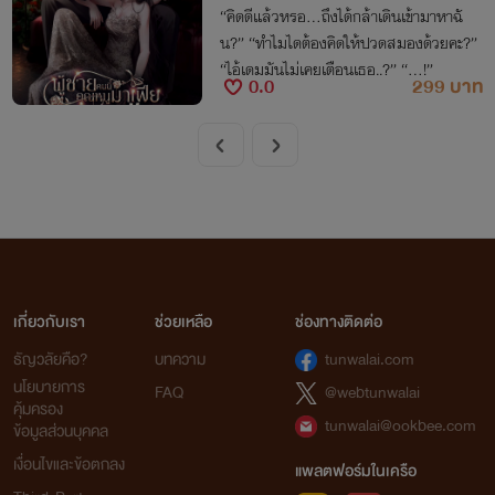
“คิดดีแล้วหรอ…ถึงได้กล้าเดินเข้ามาหาฉั
น?” “ทำไมไดต้องคิดให้ปวดสมองด้วยคะ?”
“ไอ้เดมมันไม่เคยเตือนเธอ..?” “…!”
0.0
299 บาท
เกี่ยวกับเรา
ช่วยเหลือ
ช่องทางติดต่อ
ธัญวลัยคือ?
บทความ
tunwalai.com
นโยบายการ
FAQ
@webtunwalai
คุ้มครอง
tunwalai@ookbee.com
ข้อมูลส่วนบุคคล
เงื่อนไขและข้อตกลง
แพลตฟอร์มในเครือ