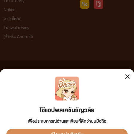
Third-Party
Notice
ดาวน์โหลด
Tunwalai Easy
(สำหรับ Android)
ข้อความที่ท่านได้อ่านจากเว็บไซต์นี้เกิดจากการเขียนโดยสาธารณชนและเผยแพร่โดยอัตโนมัติ ผู้ดูแล
เว็บไซต์แห่งนี้ไม่ได้เห็นด้วยและไม่ขอรับผิดชอบต่อข้อความใดๆ ทั้งสิ้น ดังนั้นผู้อ่านทุกท่านโปรดใช้
วิจารณญาณในการกลั่นกรองด้วยตนเอง และหากท่านพบข้อความใดๆ ที่ขัดต่อกฎหมายและศีลธรรม
กรุณาแจ้งมาที่ tunwalai@ookbee.com เพื่อทีมงานจะได้ดำเนินการในทันที ทั้งนี้ ทางเว็บไซต์ขอสงวน
ลิขสิทธิ์ตามพระราชบัญญัติลิขสิทธิ์ (ฉบับเพิ่มเติม) พ.ศ.2558
ใช้แอปพลิเคชันธัญวลัย
เพื่อประสบการณ์อ่านและเขียนที่ดีกว่าบนมือถือ