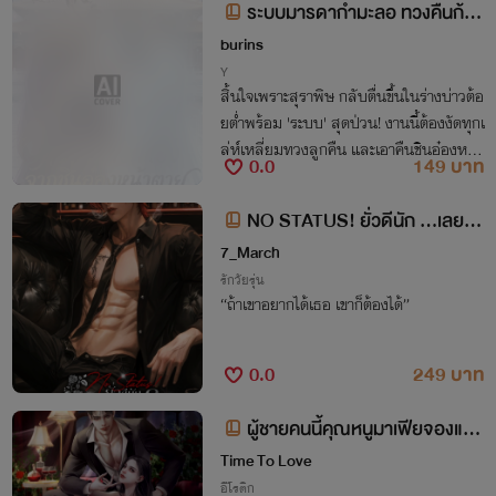
ระบบมารดากำมะลอ ทวงคืนก้อ
นแป้งจากชินอ๋องไร้ใจ
burins
Y
สิ้นใจเพราะสุราพิษ กลับตื่นขึ้นในร่างบ่าวต้อ
ยต่ำพร้อม 'ระบบ' สุดป่วน! งานนี้ต้องงัดทุกเ
ล่ห์เหลี่ยมทวงลูกคืน และเอาคืนชินอ๋องหน้า
0.0
149 บาท
ตายที่เคยสั่งประหารเขาให้หอนเป็นหมา!
NO STATUS! ยั่วดีนัก …เลยรัก
หมดใจ (ข้างแรม x ธิริ)
7_March
รักวัยรุ่น
“ถ้าเขาอยากได้เธอ เขาก็ต้องได้”
0.0
249 บาท
ผู้ชายคนนี้คุณหนูมาเฟียจองแล้ว
[เซตมาเฟียรุ่นลูก] NC25+++[เจโรม
Time To Love
+ไดอาน่า] กินดุ เก็บทรง คลั่ง เย็นชา
อีโรติก