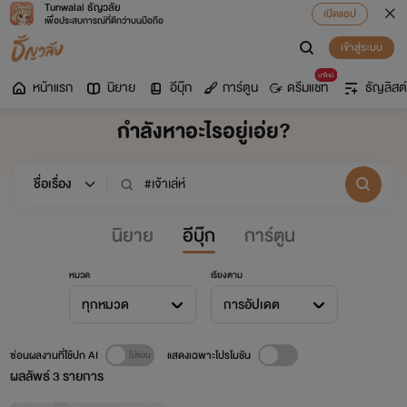
Tunwalai ธัญวลัย
เปิดแอป
เพื่อประสบการณ์ที่ดีกว่าบนมือถือ
เข้าสู่ระบบ
มาใหม่
หน้าแรก
นิยาย
อีบุ๊ก
การ์ตูน
ดรีมแชท
ธัญลิสต์
กำลังหาอะไรอยู่เอ่ย?
นิยาย
อีบุ๊ก
การ์ตูน
หมวด
เรียงตาม
ทุกหมวด
การอัปเดต
ซ่อนผลงานที่ใช้ปก AI
แสดงเฉพาะโปรโมชัน
ผลลัพธ์
3
รายการ