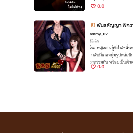
0.0
พันธสัญญา พิศ
ammy_02
อีโรติก
โรส หญิงสาวผู้ที่กำลังสิ้น
ากลับมีชายหนุ่มรูปหล่อนั
วาทร่วมกัน พร้อมเป็นเจ้
0.0
รต่อไป โปรดติดตาม.