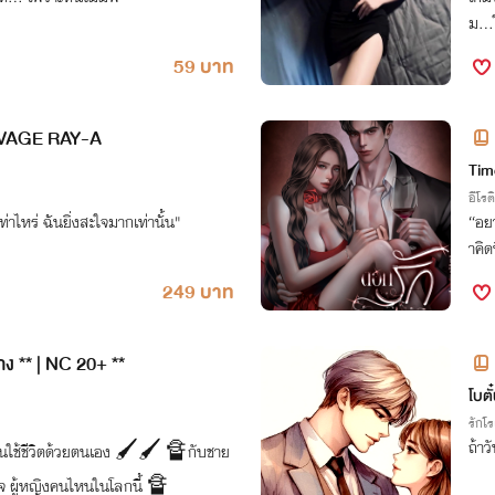
ม…ใน
59 บาท
SAVAGE RAY-A
Tim
อีโรต
่าไหร่ ฉันยิ่งสะใจมากเท่านั้น"
“อยา
าคิด
249 บาท
าง ** | NC 20+ **
โบตั
รักโ
ถ้าว
้ชีวิตด้วยตนเอง 🖌️🖌️ 🔏กับชาย
ใจ ผู้หญิงคนไหนในโลกนี้ 🔏