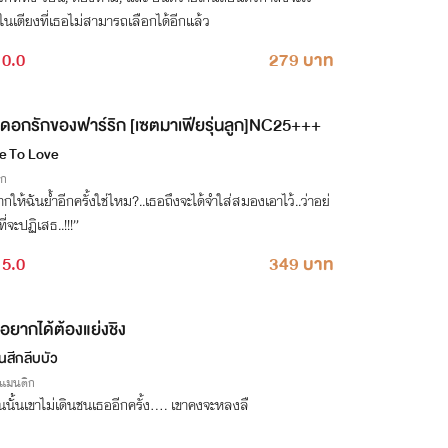
เตียงที่เธอไม่สามารถเลือกได้อีกแล้ว
0.0
279 บาท
ดอกรักของฟาร์ริก [เซตมาเฟียรุ่นลูก]NC25+++
e To Love
ิก
กให้ฉันย้ำอีกครั้งใช่ไหม?..เธอถึงจะได้จำใส่สมองเอาไว้..ว่าอย่
ที่จะปฏิเสธ..!!!”
5.0
349 บาท
อยากได้ต้องแย่งชิง
๋นสีกลีบบัว
รแมนติก
ันนั้นเขาไม่เดินชนเธออีกครั้ง.... เขาคงจะหลงลื