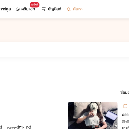
มาใหม่
การ์ตูน
ดรีมแชท
ธัญลิสต์
ค้นหา
ซ่อนผ
วรา
อีโรต
.. เพราะที่นี่ไม่มีพี่
เกมร