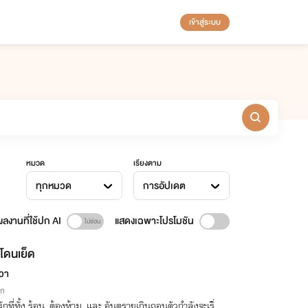
เข้าสู่ระบบ
หมวด
เรียงตาม
ทุกหมวด
การอัปเดต
ลงานที่ใช้ปก AI
แสดงเฉพาะโปรโมชัน
โดนเย็ด
วา
ิก
ักที่ทั้ง ร้อน, ต้องห้าม, และ อันตรายเกินถอนตัวกำลังจะเริ่