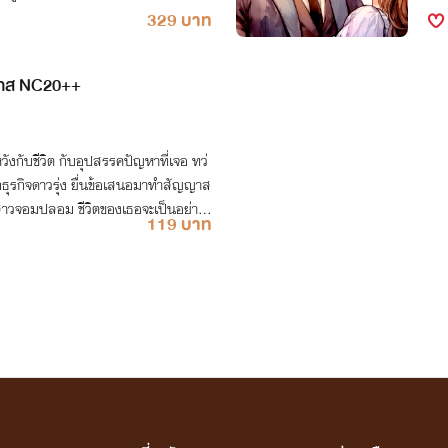
329 บาท
วาส NC20++
หวังกับชีวิต กับอุปสรรคปัญหาที่เจอ ทว่
กธุรกิจดาวรุ่ง ยื่นข้อเสนอมาทำสัญญาส
าสาวจอมปลอม ชีวิตของเธอจะเป็นอย่างไ
119 บาท