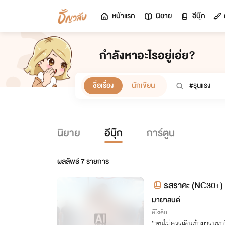
หน้าแรก
นิยาย
อีบุ๊ก
กำลังหาอะไรอยู่เอ่ย?
ชื่อเรื่อง
นักเขียน
นิยาย
อีบุ๊ก
การ์ตูน
ผลลัพธ์
7
รายการ
รสราคะ (NC30+)
มายาลินต์
อีโรติก
“หนูไม่ควรเดินเข้ามารนหาที่.