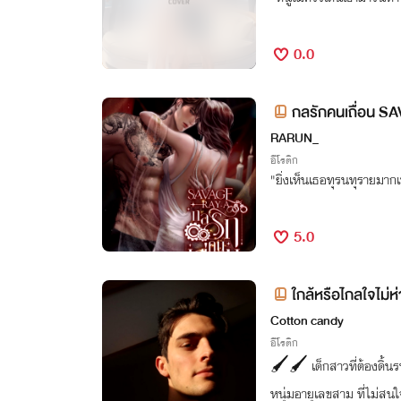
0.0
กลรักคนเถื่อน 
RARUN_
อีโรติก
"ยิ่งเห็นเธอทุรนทุรายมากเท
5.0
ใกล้หรือไกลใจไม่ห่
Cotton candy
อีโรติก
🖌️🖌️ เด็กสาวที่ต้องดิ้นรนใช
หนุ่มอายุเลขสาม ที่ไม่สน