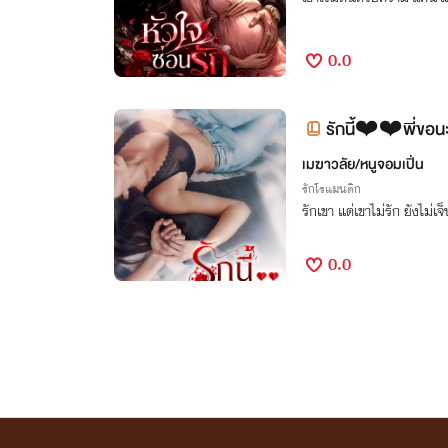
0.0
รักนี้❤️❤️พี่ขอน
เมฆาวลัย/หนูจอมเปิ่น
รักโรแมนติก
รักเขา แต่เขาไม่รัก ยังไม่เจ
0.0