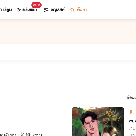
มาใหม่
การ์ตูน
ดรีมแชท
ธัญลิสต์
ค้นหา
ซ่อนผ
พิมพ
รักโ
แต่กลับพ่ายแพ้ให้กับความ‘
"ทอข