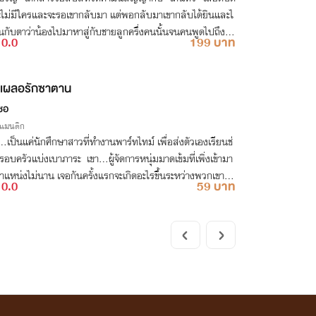
จะไม่มีใครและจะรอเขากลับมา แต่พอกลับมาเขากลับได้ยินและไ
็นกับตาว่าน้องไปมาหาสู่กับชายลูกครึ่งคนนั้นจนคนพูดไปถึงไห
0.0
199 บาท
ไหน แต่ทั้งคู่กลับยังทำตัวปกติทั้ง ๆ ที่มีเรื่องอื้อฉาวเช่นนี้ และ
องก็ถึงเวลาแล้วที่ต้องทวงของรักคืนเพราะเขานั้นไม่ชอบคนผิด
าอีกทั้งเขายังเอ่ยเตือนหญิงสาวไว้ก่อนแล้วว่า "ข้าไม่ชอบคน
เผลอรักซาตาน
ัญญา หากเอ็งทำไม่ได้ข้าจะไปทวงเอ็งคืนถึงแม้เอ็งจะมีผัวแล้ว
ซอ
าม"
รแมนติก
..เป็นแค่นักศึกษาสาวที่ทำงานพาร์ทไทม์ เพื่อส่งตัวเองเรียนช่
อบครัวแบ่งเบาภาระ เขา...ผู้จัดการหนุ่มมาดเข้มที่เพิ่งเข้ามา
ำแหน่งไม่นาน เจอกันครั้งแรกจะเกิดอะไรขึ้นระหว่างพวกเขากั
0.0
59 บาท
!