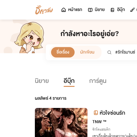
หน้าแรก
นิยาย
อีบุ๊ก
กำลังหาอะไรอยู่เอ่ย?
ชื่อเรื่อง
นักเขียน
นิยาย
อีบุ๊ก
การ์ตูน
ผลลัพธ์
4
รายการ
หัวใจซ่อนรัก
TNW ™
รักโรแมนติก
เขาเริ่มต้นด้วยความ‘แค้น’