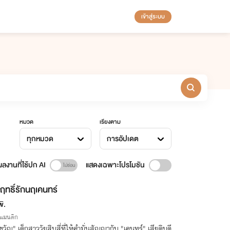
เข้าสู่ระบบ
หมวด
เรียงตาม
ทุกหมวด
การอัปเดต
ลงานที่ใช้ปก AI
แสดงเฉพาะโปรโมชัน
ฤทธิ์รักนฤเคนทร์
ิ.
รแมนติก
วัญ" เด็กสาววัยสิบสี่ที่ให้คำมั่นสัญญากับ "เคนทร์" เสียดิบดี