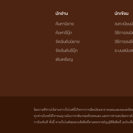
นักอ่าน
นักเขียน
ค้นหานิยาย
ลงทะเบียนนั
ค้นหาอีบุ๊ก
วิธีการลงน
จัดอันดับนิยาย
วิธีการลงอีบ
จัดอันดับอีบุ๊ก
ระบบสนับส
เติมเหรียญ
ข้อความที่ท่านได้อ่านจากเว็บไซต์นี้เกิดจากการเขียนโดยสาธารณชนและเผยแพร่โดยอัตโน
ทุกท่านโปรดใช้วิจารณญาณในการกลั่นกรองด้วยตนเอง และหากท่านพบข้อความใดๆ 
การในทันที ทั้งนี้ ทางเว็บไซต์ขอสงวนลิขสิทธิ์ตามพระราชบัญญัติลิขสิทธิ์ (ฉบับเพิ