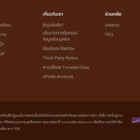
เกี่ยวกับเรา
ช่วยเหลือ
กเขียน
ธัญวลัยคือ?
บทความ
นโยบายการคุ้มครอง
ิยาย
FAQ
ข้อมูลส่วนบุคคล
ุ๊ก
เงื่อนไขและข้อตกลง
นุน
Third-Party Notice
ดาวน์โหลด Tunwalai Easy
(สำหรับ Android)
มัติ ผู้ดูแลเว็บไซต์แห่งนี้ไม่ได้เห็นด้วยและไม่ขอรับผิดชอบต่อข้อความใดๆ ทั้งสิ้น ดังนั้นผู้อ่าน
ที่ขัดต่อกฎหมายและศีลธรรม กรุณาแจ้งมาที่ tunwalai@ookbee.com เพื่อทีมงานจะได้ดำเนิน
่มเติม) พ.ศ.2558