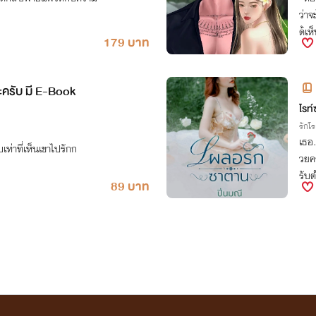
ว่า
ด้เห
179 บาท
นต่อ
เขาเ
สัญญ
ะครับ มี E-Book
ผิดส
ไรท์
ก็ต
รักโ
เธอ.
็บเท่าที่เห็นเขาไปรักก
วยคร
รับต
89 บาท
นนะ!