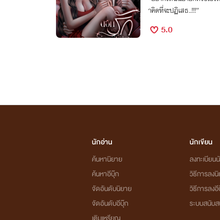
าคิดที่จะปฏิเสธ..!!!”
5.0
นักอ่าน
นักเขียน
ค้นหานิยาย
ลงทะเบียนนั
ค้นหาอีบุ๊ก
วิธีการลงน
จัดอันดับนิยาย
วิธีการลงอีบ
จัดอันดับอีบุ๊ก
ระบบสนับส
เติมเหรียญ