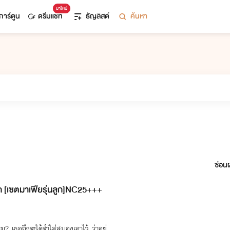
มาใหม่
การ์ตูน
ดรีมแชท
ธัญลิสต์
ค้นหา
ซ่อนผ
ก [เซตมาเฟียรุ่นลูก]NC25+++
หม?..เธอถึงจะได้จำใส่สมองเอาไว้..ว่าอย่