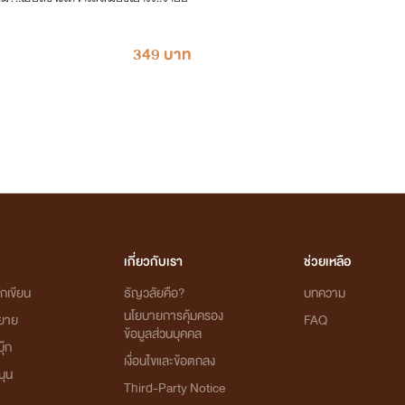
349 บาท
เกี่ยวกับเรา
ช่วยเหลือ
กเขียน
ธัญวลัยคือ?
บทความ
นโยบายการคุ้มครอง
ิยาย
FAQ
ข้อมูลส่วนบุคคล
ุ๊ก
เงื่อนไขและข้อตกลง
นุน
Third-Party Notice