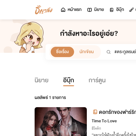
หน้าแรก
นิยาย
อีบุ๊ก
กำลังหาอะไรอยู่เอ่ย?
ชื่อเรื่อง
นักเขียน
นิยาย
อีบุ๊ก
การ์ตูน
ผลลัพธ์
1
รายการ
ดอกรักของฟาร์ริ
Time To Love
อีโรติก
“อยากให้ฉันย้ำอีกครั้งใช่ไ