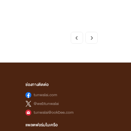
ช่องทางติดต่อ
tunwalai.com
@webtunwalai
tunwalai@ookbee.com
แพลตฟอร์มในเครือ