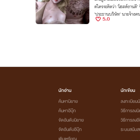
ต่ใครจะคิดว่า 'โฮสต์งานดี'
'ประธานบริษัท' นายจ้างคนใ
5.0
มีโอกาส!
นักอ่าน
นักเขียน
ค้นหานิยาย
ลงทะเบียนนั
ค้นหาอีบุ๊ก
วิธีการลงน
จัดอันดับนิยาย
วิธีการลงอีบ
จัดอันดับอีบุ๊ก
ระบบสนับส
เติมเหรียญ