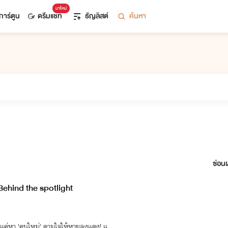
มาใหม่
การ์ตูน
ดรีมแชท
ธัญลิสต์
ค้นหา
ซ่อนผ
Behind the spotlight
็แค่หา 'คนใหม่' ดามใจให้หายลงแดง! แ