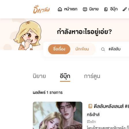
หน้าแรก
นิยาย
อีบุ๊ก
กำลังหาอะไรอยู่เอ่ย?
ชื่อเรื่อง
นักเขียน
นิยาย
อีบุ๊ก
การ์ตูน
ผลลัพธ์
1
รายการ
ดีลลับหลังเลนส์ #
ทรีเฮ้าส์
อีโรติก
โดนผู้ชายเฮงซวยหักหลัง ก