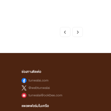
ช่องทางติดต่อ
tunwalai.com
@webtunwalai
tunwalai@ookbee.com
แพลตฟอร์มในเครือ