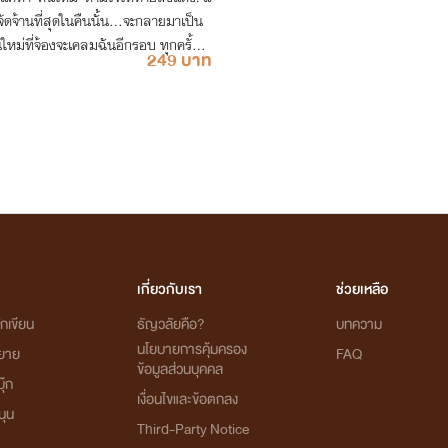
 จัดจ้านที่สุดในคืนนั้น...จะกลายมาเป็น
หม่ที่จ้องจะเคลมฉันอีกรอบ ทุกครั้งที่
249 บาท
เกี่ยวกับเรา
ช่วยเหลือ
กเขียน
ธัญวลัยคือ?
บทความ
นโยบายการคุ้มครอง
ิยาย
FAQ
ข้อมูลส่วนบุคคล
ุ๊ก
เงื่อนไขและข้อตกลง
นุน
Third-Party Notice