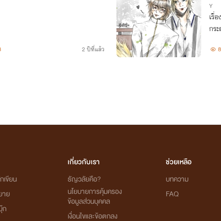
Y
เรื่
กระต
8
2 ปีที่แล้ว
8
เกี่ยวกับเรา
ช่วยเหลือ
กเขียน
ธัญวลัยคือ?
บทความ
นโยบายการคุ้มครอง
ิยาย
FAQ
ข้อมูลส่วนบุคคล
ุ๊ก
เงื่อนไขและข้อตกลง