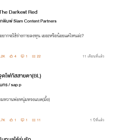
The Darkest Red
ักพิมพ์ Siam Content Partners
อยากจะใช้ร่างกายลงทุน เยอะหรือน้อยแค่ไหนล่ะ?
.2K
4
1
22
11 เดือนที่แล้ว
จุดโฟกัสสายตา(BL)
ันทร / sap p
ามหวานพ่อหนุ่มทรงเเบด(มั้ง)
.7K
1
1
11
1 ปีที่แล้ว
ริมทะเลใต้ร่มรัก