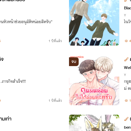
Bla
Y
นหัวหน้าช่วยอนุมัติหน่อยสิครับ"
ในวั
6
1 ปีที่แล้ว
4
ิจ
จบ
We
Y
…ภารกิจสำเร็จ!!!!
กยู
ม่ ต
เขาด
9
1 ปีที่แล้ว
1
สุดแ
ามเท่า
ben