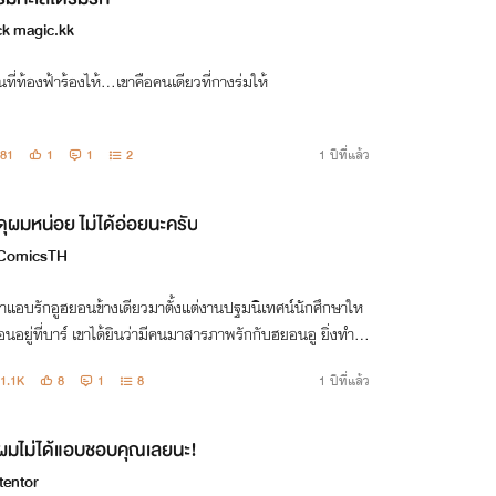
ck magic.kk
นที่ท้องฟ้าร้องไห้…เขาคือคนเดียวที่กางร่มให้
81
1
1
2
1 ปีที่แล้ว
ดุผมหน่อย ไม่ได้อ่อยนะครับ
ComicsTH
ฮาแอบรักอูฮยอนข้างเดียวมาตั้งแต่งานปฐมนิเทศน์นักศึกษาให
อนอยู่ที่บาร์ เขาได้ยินว่ามีคนมาสารภาพรักกับฮยอนอู ยิ่งทำให้
ื่มหนักจนไม่ได้สติ พอกลับไปที่ที่พัก เขาก็แต่งตัวด้วยชุดชั้นใน
1.1K
8
1
8
1 ปีที่แล้ว
สนเซ็กซี
ผมไม่ได้แอบชอบคุณเลยนะ!
tentor