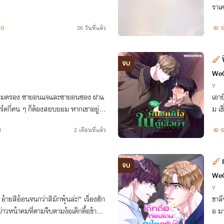
ราเค
10
26 วันที่แล้ว
5
จบ
We
Y
มาคุ้มครอง ซายอนแจและซายอนซอง ฝาแ
เอาย
าร์ดกี่คน ๆ ก็ต้องสยบยอม หากเขาอยู่คุ้
ม เช
ี เขาจะได้รับการปลดออกจากสายเครื
บเป็
8
2 เดือนที่แล้ว
6
จบ
We
Y
 อ้ายสิอ้อนจนกว่าสิมักพุ้นล่ะ!" เรื่องฮัก
ชาล
่าวหน้าคมที่ตามจีบตามง้อเด็กดื้อข้างบ้
อ ม
ลึก