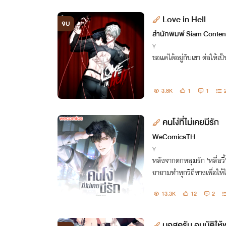
Love in Hell
จบ
สำนักพิมพ์ Siam Conten
Y
ขอแค่ได้อยู่กับเขา ต่อให้เ
3.8K
1
1
คนโง่ที่ไม่เคยมีรัก
WeComicsTH
Y
หลังจากตกหลุมรัก 'หลี่อวี้'
ยายามทำทุกวิถึทางเพื่อให้ไ
มพรางที่หลี่อวี้สร้างขึ้นมาอ
13.3K
12
2
บอสครับ อนุมัติใ