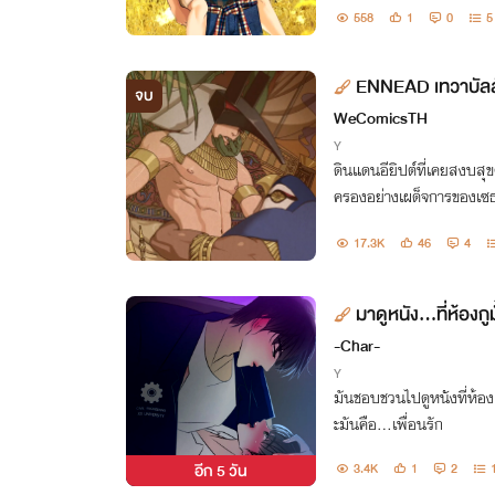
558
1
0
5
ENNEAD เทวาบัลล
จบ
WeComicsTH
Y
ดินแดนอียิปต์ที่เคยสงบส
ครองอย่างเผด็จการของเซ
รแห่งเทพไอซิสได้ลุกขึ้นมา
17.3K
46
4
มาดูหนัง...ที่ห้องกู
-Char-
Y
มันชอบชวนไปดูหนังที่ห้อ
ะมันคือ…เพื่อนรัก
อีก
5 วัน
3.4K
1
2