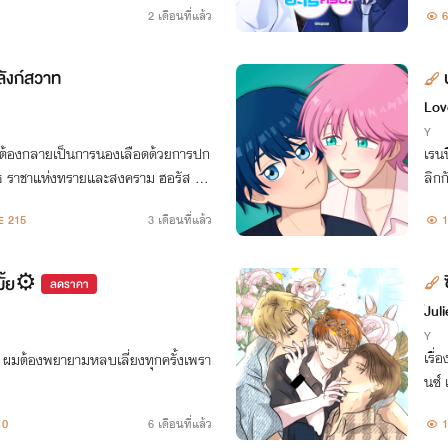
2 เดือนที่แล้ว
6
บปร
ังก์สวาท
Lov
Y
ุขต้องกลายเป็นการนองเลือดด้วยการปก
เรนน
ธ ราชาแห่งทรายและสงคราม ฮอรัส บุต
ลิกก
ท้าทายในการชิงบัลลังก์
กสัก
215
3 เดือนที่แล้ว
1
มั้ย⚙️
ลดราคา
๋Jul
Y
เรื่
ง ผมต้องพยายามหลบเลี่ยงทุกครั้งเพรา
นซ์
จะ "
10
6 เดือนที่แล้ว
1
ง 2