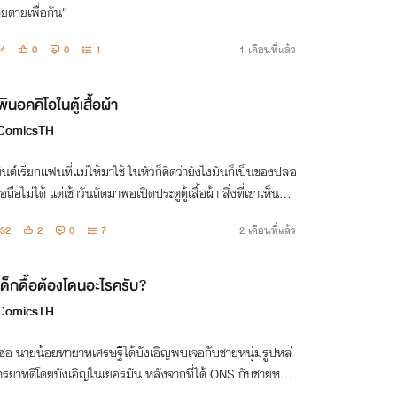
ยตายเพื่อกัน”
4
0
0
1
1 เดือนที่แล้ว
พินอคคิโอในตู้เสื้อผ้า
ComicsTH
ันต์เรียกแฟนที่แม่ให้มาใช้ ในหัวก็คิดว่ายังไงมันก็เป็นของปลอ
ื่อถือไม่ได้ แต่เช้าวันถัดมาพอเปิดประตูตู้เสื้อผ้า สิ่งที่เขาเห็นกลั
น...ชายหนุ่มรูปงามที่กำลังหลับใหล?!
32
2
0
7
2 เดือนที่แล้ว
เด็กดื้อต้องโดนอะไรครับ?
ComicsTH
ีซอ นายน้อยทายาทเศรษฐีได้บังเอิญพบเจอกับชายหนุ่มรูปหล่
ารยาทดีโดยบังเอิญในเยอรมัน หลังจากที่ได้ ONS กับชายหนุ่ม
ลับ โชคชะตากลับเล่นตลก เพราะนายน้อยชาลีซอถูกลากตัวกลั