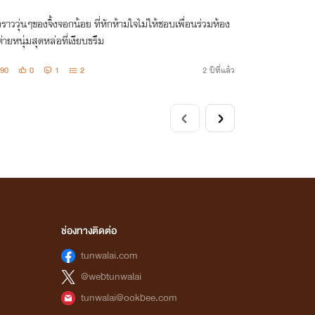
องราววุ่นๆของจิ้งจอกน้อย ที่หักห้ามใจไม่ให้ชอบเพื่อนร่วมห้อง
่ายหนุ่มสุดหล่อที่เงียบขรึม
90
0
1
2
2 ปีที่แล้ว
ช่องทางติดต่อ
tunwalai.com
@webtunwalai
tunwalai@ookbee.com