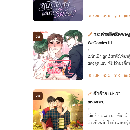
1.4K
6
1
กระต่ายฮีตรีดพิษงู
จบ
WeComicsTH
Y
โมทันบ๊ก ถูกเรียกตัวให้
ฝดงูสุดแสบ ที่ไม่ว่าบอดี้ก
มครองสองแฝดได้ตลอด 1 ป
1.2K
2
0
อญาติให้เป็นอิสระ!!
ฮักอ้ายแน่หวา
จบ
สหลิดกฤษ
Y
"มักอ้ายแน่หวา... คั่นบ่มัก
ม่วนซื่นฉบับไทบ้าน ของผู้บ
านจนหัวใจว้าวุ่น