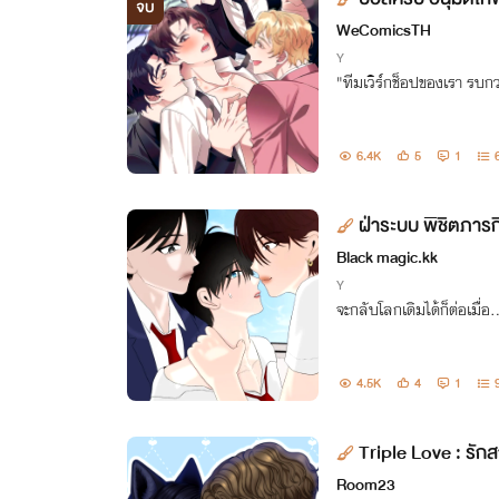
จบ
WeComicsTH
Y
"ทีมเวิร์กช็อปของเรา รบกว
6.4K
5
1
ฝ่าระบบ พิชิตภารก
Black magic.kk
Y
จะกลับโลกเดิมได้ก็ต่อเมื่อ
4.5K
4
1
Triple Love : รักส
Room23