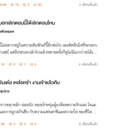
8.5K
72
5
80
3 เดือนที่แล้ว
ะเทศ
บอกเลิกตอนนี้ได้เลิกตอนไหน
eKeeper
ี่ไม่อยากอยู่ในความสัมพันธ์นี้อีกต่อไป เลยตัดสินใจที่จะบอกเ
ับเซย์ แต่ถึงจะบอกเลิกไปแล้วหลายครั้งก็ดูไม่มีแววว่าจะได้เลิ
ที
.1K
0
1
6
6 เดือนที่แล้ว
ซินเด๋อ เหล๋อหร๋า งานเข้าแล้วคับ
iejuice
องราวขลุกขลั่ก อ่อมนัว ของเจ้าหนุ่มผู้เกลียดความรักและ โรแม
 และการถูกสกินชิบ กับความแฟนตาซีและความบ๊ง ของชีวิตที่ดู
งานเข้า" ตลอด ที่ต้องสู้กับความ "เหลี่ยม" สารพัดกลยุทธ์ขอ
.3K
2
4
6
8 เดือนที่แล้ว
 หมา