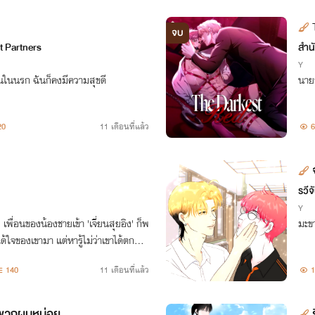
จบ
t Partners
สำน
Y
ป็นในนรก ฉันก็คงมีความสุขดี
นาย
20
11 เดือนที่แล้ว
6
รวีจ
Y
 เพื่อนของน้องชายเข้า 'เจี่ยนสุยอิง' ก็พ
มะข
ด้ใจของเขามา แต่หารู้ไม่ว่าเขาได้ตกหลุ
ีกที...
140
11 เดือนที่แล้ว
1
ห้พวกผมหน่อย