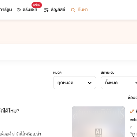
มาใหม่
การ์ตูน
ดรีมแชท
ธัญลิสต์
ค้นหา
หมวด
สถานะจบ
ทุกหมวด
ทั้งหมด
ซ่อนผ
รักได้ไหม?
ech
Y
บด้วยคำว่ารักได้หรือเปล่า
“ทุก