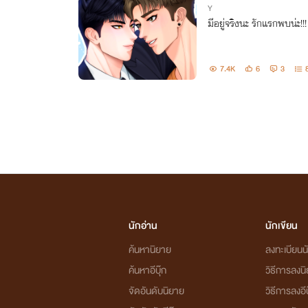
Y
มีอยู่จริงนะ รักแรกพบน่ะ!!!
7.4K
6
3
นักอ่าน
นักเขียน
ค้นหานิยาย
ลงทะเบียนนั
ค้นหาอีบุ๊ก
วิธีการลงน
จัดอันดับนิยาย
วิธีการลงอีบ