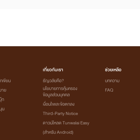
เกี่ยวกับเรา
ช่วยเหลือ
กเขียน
ธัญวลัยคือ?
บทความ
นโยบายการคุ้มครอง
ิยาย
FAQ
ข้อมูลส่วนบุคคล
ุ๊ก
เงื่อนไขและข้อตกลง
นุน
Third-Party Notice
ดาวน์โหลด Tunwalai Easy
(สำหรับ Android)