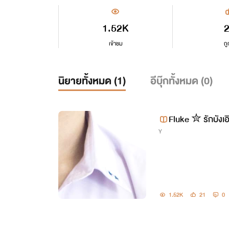
1.52K
เข้าชม
ถู
นิยายทั้งหมด (
1
)
อีบุ๊กทั้งหมด (
0
)
Fluke ✮ รักบังเ
Y
1.52K
21
0