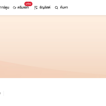
มาใหม่
การ์ตูน
ดรีมแชท
ธัญลิสต์
ค้นหา
ม