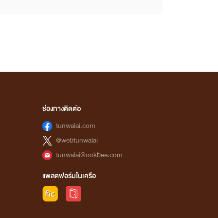
ช่องทางติดต่อ
tunwalai.com
@webtunwalai
tunwalai@ookbee.com
แพลตฟอร์มในเครือ