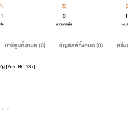
21
0
1
กใจ
ความคิดเห็น
เพิ่ม
การ์ตูนทั้งหมด (
0
)
ธัญลิสต์ทั้งหมด (
0
)
ดรีม
อิญ [Yaoi NC 18+]
2