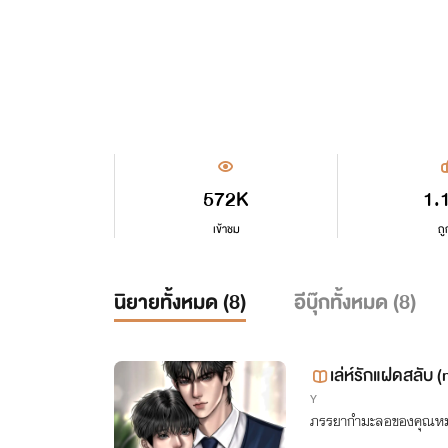
572K
1.
เข้าชม
ถู
นิยายทั้งหมด (
8
)
อีบุ๊กทั้งหมด (
8
)
เล่ห์รักแฝดสลับ 
Y
ภรรยากำมะลอของคุณหม