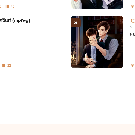
0
40
เตชินท์ (mpreg)
จบ
Y
ผม
22