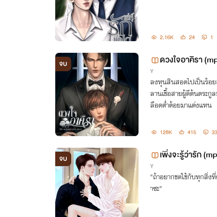
2.16K
24
1
ดวงใจอาคิรา (m
จบ
Y
ลงทุนสินสอดไปเป็นร้อยล
ลานเชื้อสายผู้ดีต้นตระกู
ลือดต่ำต้อยมาแต่งแทน
128K
415
3
เพิ่งจะรู้ว่ารัก (m
จบ
Y
"ถ้าอยากชดใช้กับทุกสิ่งที
าซะ"