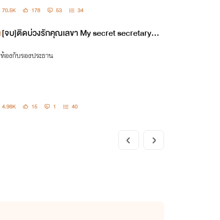
70.5K
178
53
34
[จบ]ติดบ่วงรักคุณเลขา My secret secretary
(mpreg)
ท้องกับรองประธาน
4.98K
15
1
40