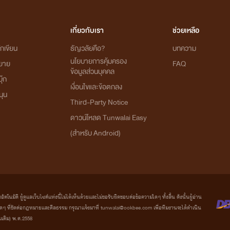
เกี่ยวกับเรา
ช่วยเหลือ
กเขียน
ธัญวลัยคือ?
บทความ
นโยบายการคุ้มครอง
ิยาย
FAQ
ข้อมูลส่วนบุคคล
ุ๊ก
เงื่อนไขและข้อตกลง
นุน
Third-Party Notice
ดาวน์โหลด Tunwalai Easy
(สำหรับ Android)
มัติ ผู้ดูแลเว็บไซต์แห่งนี้ไม่ได้เห็นด้วยและไม่ขอรับผิดชอบต่อข้อความใดๆ ทั้งสิ้น ดังนั้นผู้อ่าน
ที่ขัดต่อกฎหมายและศีลธรรม กรุณาแจ้งมาที่ tunwalai@ookbee.com เพื่อทีมงานจะได้ดำเนิน
่มเติม) พ.ศ.2558