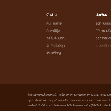
นักอ่าน
นักเขียน
ค้นหานิยาย
ลงทะเบียนนั
ค้นหาอีบุ๊ก
วิธีการลงน
จัดอันดับนิยาย
วิธีการลงอีบ
จัดอันดับอีบุ๊ก
ระบบสนับส
เติมเหรียญ
ข้อความที่ท่านได้อ่านจากเว็บไซต์นี้เกิดจากการเขียนโดยสาธารณชนและเผยแพร่โดยอัตโน
ทุกท่านโปรดใช้วิจารณญาณในการกลั่นกรองด้วยตนเอง และหากท่านพบข้อความใดๆ 
การในทันที ทั้งนี้ ทางเว็บไซต์ขอสงวนลิขสิทธิ์ตามพระราชบัญญัติลิขสิทธิ์ (ฉบับเพิ