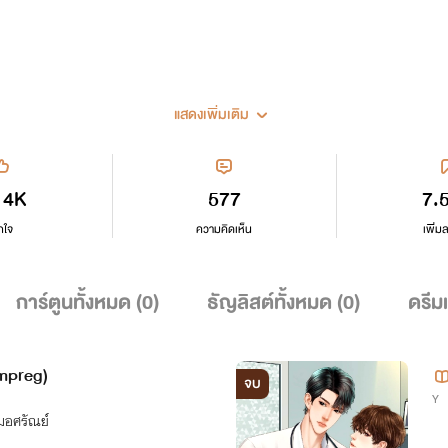
แสดงเพิ่มเติม
14K
577
7.
กใจ
ความคิดเห็น
เพิ่ม
การ์ตูนทั้งหมด (
0
)
ธัญลิสต์ทั้งหมด (
0
)
ดรีม
(mpreg)
จบ
Y
อศรัณย์