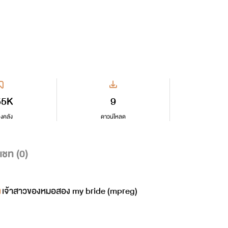
55K
9
ลงคลัง
ดาวน์โหลด
แชท (
0
)
เจ้าสาวของหมอสอง my bride (mpreg)