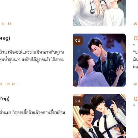
14
preg)
จบ
Y
้าน เพื่อจะได้แต่งงานมีทายาทกับลูกห
“ป
ลขุนน้ำขุนนาง แต่ดันได้ลูกคนรับใช้สายเ
มั
ดอะ
32
51
preg)
จบ
Y
่ผ่านมา ก็ถอดเสื้อผ้าแล้วคลานสี่ขาเข้าม