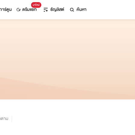
มาใหม่
การ์ตูน
ดรีมแชท
ธัญลิสต์
ค้นหา
ิดตาม