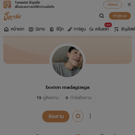
Tunwalai ธัญวลัย
เปิดแอป
เพื่อประสบการณ์ที่ดีกว่าบนมือถือ
เข้าสู่ระบบ
มาใหม่
หน้าแรก
นิยาย
อีบุ๊ก
การ์ตูน
ดรีมแชท
ธัญลิสต์
bomm madagusga
19
ผู้ติดตาม
0
กำลังติดตาม
ติดตาม