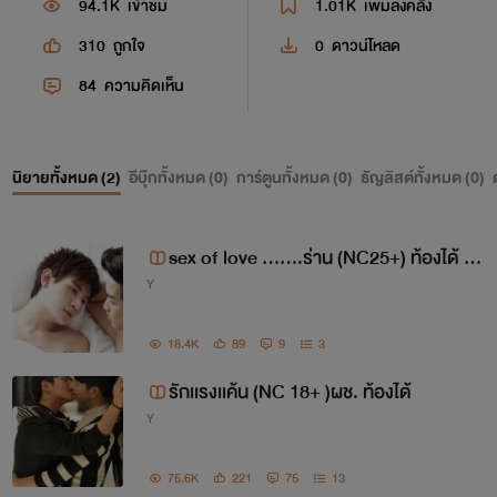
94.1K
เข้าชม
1.01K
เพิ่มลงคลัง
310
ถูกใจ
0
ดาวน์โหลด
84
ความคิดเห็น
นิยายทั้งหมด (
2
)
อีบุ๊กทั้งหมด (
0
)
การ์ตูนทั้งหมด (
0
)
ธัญลิสต์ทั้งหมด (
0
)
sex of love .......ร่าน (NC25+) ท้องได้ k
Y
ป่ะ
18.4K
89
9
3
รักเเรงเเค้น (NC 18+ )ผช. ท้องได้
Y
75.6K
221
75
13