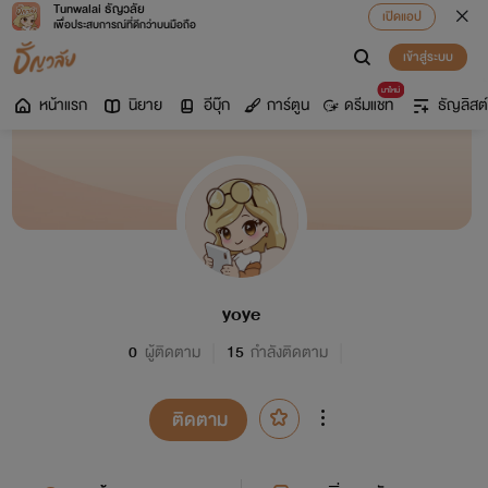
Tunwalai ธัญวลัย
เปิดแอป
เพื่อประสบการณ์ที่ดีกว่าบนมือถือ
เข้าสู่ระบบ
มาใหม่
หน้าแรก
นิยาย
อีบุ๊ก
การ์ตูน
ดรีมแชท
ธัญลิสต์
yoye
0
ผู้ติดตาม
15
กำลังติดตาม
ติดตาม