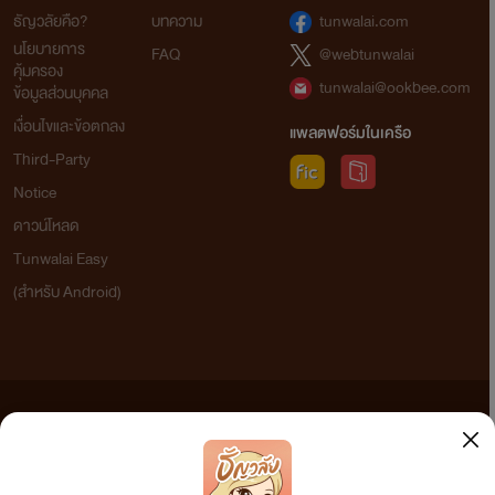
ธัญวลัยคือ?
บทความ
tunwalai.com
นโยบายการ
FAQ
@webtunwalai
คุ้มครอง
tunwalai@ookbee.com
ข้อมูลส่วนบุคคล
เงื่อนไขและข้อตกลง
แพลตฟอร์มในเครือ
Third-Party
Notice
ดาวน์โหลด
Tunwalai Easy
(สำหรับ Android)
ข้อความที่ท่านได้อ่านจากเว็บไซต์นี้เกิดจากการเขียนโดยสาธารณชนและเผยแพร่โดยอัตโนมัติ ผู้ดูแล
เว็บไซต์แห่งนี้ไม่ได้เห็นด้วยและไม่ขอรับผิดชอบต่อข้อความใดๆ ทั้งสิ้น ดังนั้นผู้อ่านทุกท่านโปรดใช้
วิจารณญาณในการกลั่นกรองด้วยตนเอง และหากท่านพบข้อความใดๆ ที่ขัดต่อกฎหมายและศีลธรรม