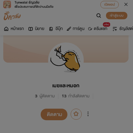
Tunwalai ธัญวลัย
เปิดแอป
เพื่อประสบการณ์ที่ดีกว่าบนมือถือ
เข้าสู่ระบบ
มาใหม่
หน้าแรก
นิยาย
อีบุ๊ก
การ์ตูน
ดรีมแชท
ธัญลิสต์
เมฆและหมอก
3
ผู้ติดตาม
13
กำลังติดตาม
ติดตาม