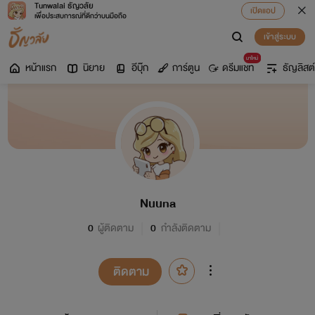
Tunwalai ธัญวลัย
เปิดแอป
เพื่อประสบการณ์ที่ดีกว่าบนมือถือ
เข้าสู่ระบบ
มาใหม่
หน้าแรก
นิยาย
อีบุ๊ก
การ์ตูน
ดรีมแชท
ธัญลิสต์
Nuuna
0
ผู้ติดตาม
0
กำลังติดตาม
ติดตาม