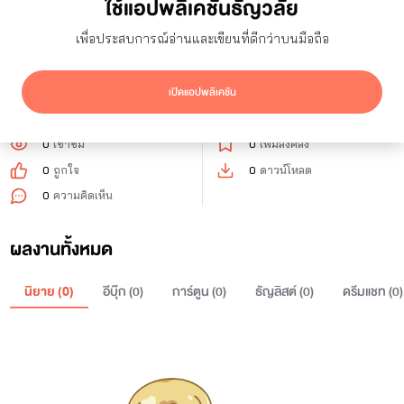
ใช้แอปพลิเคชันธัญวลัย
0
ผู้ติดตาม
14
กำลังติดตาม
เพื่อประสบการณ์อ่านและเขียนที่ดีกว่าบนมือถือ
ติดตาม
เปิดแอปพลิเคชัน
0
เข้าชม
0
เพิ่มลงคลัง
0
ถูกใจ
0
ดาวน์โหลด
0
ความคิดเห็น
ผลงานทั้งหมด
นิยาย (
0
)
อีบุ๊ก (
0
)
การ์ตูน (
0
)
ธัญลิสต์ (
0
)
ดรีมแชท (
0
)