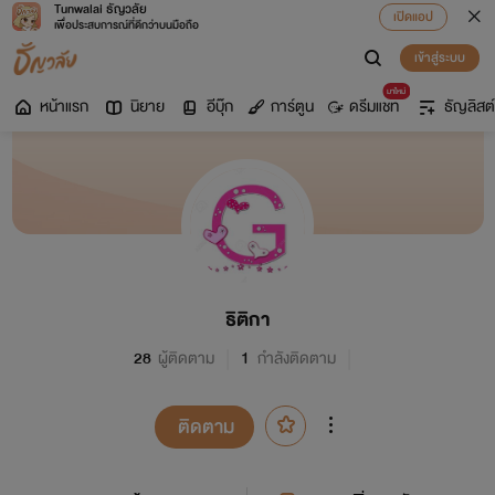
Tunwalai ธัญวลัย
เปิดแอป
เพื่อประสบการณ์ที่ดีกว่าบนมือถือ
เข้าสู่ระบบ
มาใหม่
หน้าแรก
นิยาย
อีบุ๊ก
การ์ตูน
ดรีมแชท
ธัญลิสต์
ธิติกา
28
ผู้ติดตาม
1
กำลังติดตาม
ติดตาม