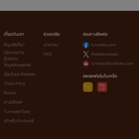
เกี่ยวกับเรา
ช่วยเหลือ
ช่องทางติดต่อ
ธัญวลัยคือ?
บทความ
tunwalai.com
นโยบายการ
FAQ
@webtunwalai
คุ้มครอง
tunwalai@ookbee.com
ข้อมูลส่วนบุคคล
เงื่อนไขและข้อตกลง
แพลตฟอร์มในเครือ
Third-Party
Notice
ดาวน์โหลด
Tunwalai Easy
(สำหรับ Android)