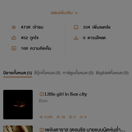
แสดงเพิ่มเติม
473K
เข้าชม
334
เพิ่มลงคลัง
452
ถูกใจ
0
ดาวน์โหลด
168
ความคิดเห็น
นิยายทั้งหมด (
5
)
อีบุ๊กทั้งหมด (
0
)
การ์ตูนทั้งหมด (
0
)
ธัญลิสต์ทั้งหมด (
0
)
Little girl in Sex city
อีโรติก
9.22K
39
0
8
เพลิงดารา2 (ตอนริช นายแบบนู้ดหุ่นล่ำกับ