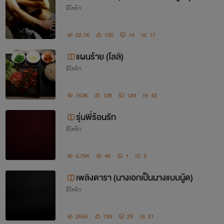
อีโรติก
สาวน้อยหน้าใส)
52.1K
100
14
17
แผนร้าย (โลลิ)
อีโรติก
153K
128
124
42
รุ่นพี่ร้อนรัก
อีโรติก
3.76K
46
1
2
เพลิงดารา (นางเอกเป็นนางแบบนู้ด)
อีโรติก
255K
139
29
21