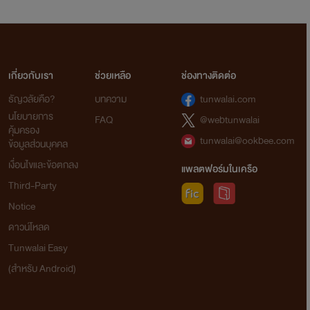
เกี่ยวกับเรา
ช่วยเหลือ
ช่องทางติดต่อ
ธัญวลัยคือ?
บทความ
tunwalai.com
นโยบายการ
FAQ
@webtunwalai
คุ้มครอง
tunwalai@ookbee.com
ข้อมูลส่วนบุคคล
เงื่อนไขและข้อตกลง
แพลตฟอร์มในเครือ
Third-Party
Notice
ดาวน์โหลด
Tunwalai Easy
(สำหรับ Android)