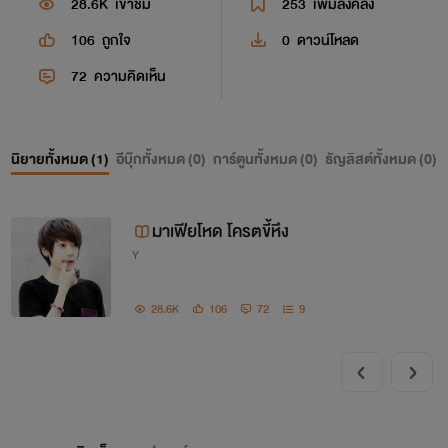
28.6K
เข้าชม
253
เพิ่มลงคลัง
106
ถูกใจ
0
ดาวน์โหลด
72
ความคิดเห็น
นิยายทั้งหมด (
1
)
อีบุ๊กทั้งหมด (
0
)
การ์ตูนทั้งหมด (
0
)
ธัญลิสต์ทั้งหมด (
0
)
มาเฟียโหด โครตขี้หึง
Y
28.6K
106
72
9