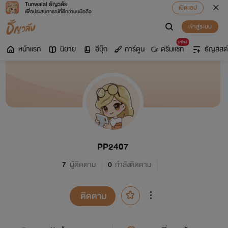
Tunwalai ธัญวลัย
เปิดแอป
เพื่อประสบการณ์ที่ดีกว่าบนมือถือ
เข้าสู่ระบบ
มาใหม่
หน้าแรก
นิยาย
อีบุ๊ก
การ์ตูน
ดรีมแชท
ธัญลิสต์
PP2407
7
ผู้ติดตาม
0
กำลังติดตาม
ติดตาม