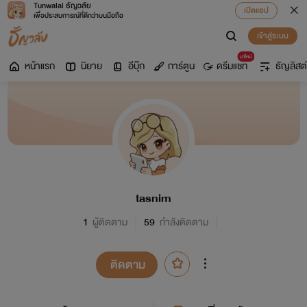
Tunwalai ธัญวลัย
เปิดแอป
เพื่อประสบการณ์ที่ดีกว่าบนมือถือ
เข้าสู่ระบบ
มาใหม่
หน้าแรก
นิยาย
อีบุ๊ก
การ์ตูน
ดรีมแชท
ธัญลิสต์
tasnim
1
ผู้ติดตาม
59
กำลังติดตาม
ติดตาม