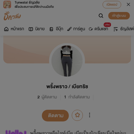
Tunwalai ธัญวลัย
เปิดแอป
เพื่อประสบการณ์ที่ดีกว่าบนมือถือ
เข้าสู่ระบบ
มาใหม่
หน้าแรก
นิยาย
อีบุ๊ก
การ์ตูน
ดรีมแชท
ธัญลิสต์
พริ้งพราว / เบียทริช
2
ผู้ติดตาม
1
กำลังติดตาม
ติดตาม
พริ้งพราวหรือไรท์เบีย เบียเป็นนักเขียนมือใหม่นะ