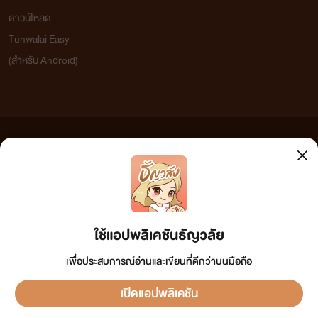
ดาวน์โหลด
Tunwalai Easy
(สำหรับ Android)
ข้อความที่ท่านได้อ่านจากเว็บไซต์นี้เกิดจากการเขียนโดยสาธารณชนและเผยแพร่โดยอัตโนมัติ ผู้ดูแล
เว็บไซต์แห่งนี้ไม่ได้เห็นด้วยและไม่ขอรับผิดชอบต่อข้อความใดๆ ทั้งสิ้น ดังนั้นผู้อ่านทุกท่านโปรดใช้
วิจารณญาณในการกลั่นกรองด้วยตนเอง และหากท่านพบข้อความใดๆ ที่ขัดต่อกฎหมายและศีลธรรม
กรุณาแจ้งมาที่ tunwalai@ookbee.com เพื่อทีมงานจะได้ดำเนินการในทันที ทั้งนี้ ทางเว็บไซต์ขอสงวน
ลิขสิทธิ์ตามพระราชบัญญัติลิขสิทธิ์ (ฉบับเพิ่มเติม) พ.ศ.2558
ใช้แอปพลิเคชันธัญวลัย
เพื่อประสบการณ์อ่านและเขียนที่ดีกว่าบนมือถือ
เปิดแอปพลิเคชัน