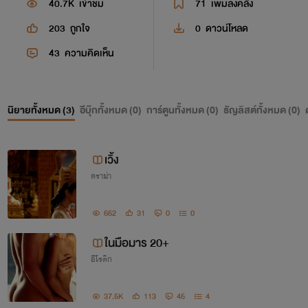
40.7K
เข้าชม
71
เพิ่มลงคลัง
203
ถูกใจ
0
ดาวน์โหลด
43
ความคิดเห็น
นิยายทั้งหมด (
3
)
อีบุ๊กทั้งหมด (
0
)
การ์ตูนทั้งหมด (
0
)
ธัญลิสต์ทั้งหมด (
0
)
เวิ้ง
ดราม่า
662
31
0
0
ในมือมาร 20+
อีโรติก
37.5K
113
45
4