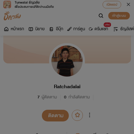
Tunwalai ธัญวลัย
เปิดแอป
เพื่อประสบการณ์ที่ดีกว่าบนมือถือ
เข้าสู่ระบบ
มาใหม่
หน้าแรก
นิยาย
อีบุ๊ก
การ์ตูน
ดรีมแชท
ธัญลิสต์
Ratchadalai
7
ผู้ติดตาม
0
กำลังติดตาม
ติดตาม