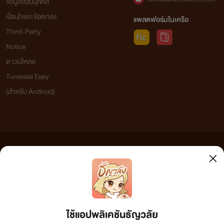
ข้อมูลส่วนบุคคล
เงื่อนไขและข้อตกลง
แพลตฟอร์มในเครือ
Third-Party
Notice
ดาวน์โหลด
Tunwalai Easy
(สำหรับ Android)
ข้อความที่ท่านได้อ่านจากเว็บไซต์นี้เกิดจากการเขียนโดยสาธารณชนและเผยแพร่โดยอัตโนมัติ ผู้ดูแล
เว็บไซต์แห่งนี้ไม่ได้เห็นด้วยและไม่ขอรับผิดชอบต่อข้อความใดๆ ทั้งสิ้น ดังนั้นผู้อ่านทุกท่านโปรดใช้
วิจารณญาณในการกลั่นกรองด้วยตนเอง และหากท่านพบข้อความใดๆ ที่ขัดต่อกฎหมายและศีลธรรม
กรุณาแจ้งมาที่ tunwalai@ookbee.com เพื่อทีมงานจะได้ดำเนินการในทันที ทั้งนี้ ทางเว็บไซต์ขอสงวน
ลิขสิทธิ์ตามพระราชบัญญัติลิขสิทธิ์ (ฉบับเพิ่มเติม) พ.ศ.2558
ใช้แอปพลิเคชันธัญวลัย