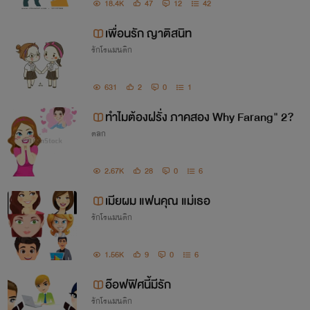
18.4K
47
12
42
ความอยู่รอด
เพื่อนรัก ญาติสนิท
เราเป็นคนชอบจด ชอบอ่าน ชอบเขียน ชอบฝัน ชอบพูดคนเดียว
รักโรแมนติก
ชอบดูหนังฟังเพลง
631
2
0
1
เราพยายามจะเขียน และก็อ่านบทความ อ่านนิยาย เพื่อหาข้อมูล
ในการเขียนนิยายและ บทความ เราไม่ค่อยได้ดูหนังไทยเพราะว่า
ทำไมต้องฝรั่ง ภาคสอง Why Farang" 2?
มันหาดูยาก ส่วนใหญ่ก็เป็นหนังเทศเสียมากกว่า
ขอฝากเนื้อ
ตลก
ฝากตัวด้วยนะคะ
2.67K
28
0
6
เมียผม แฟนคุณ แม่เธอ
ปล. ขออนุญาติลงนิยายและบทความเก่า
รักโรแมนติก
ๆ ที่เคยลงไว้ในระบบเก่า เอามาลงใน
ระบบใหม่ก่อนนะคะ หลังจากนั้นจะเร่ิมลง
1.56K
9
0
6
นิยายเรื่องใหม่ หรือตอนใหม่ๆ ของเรื่อง
อ๊อฟฟิศนี้มีรัก
เก่า ๆ
รักโรแมนติก