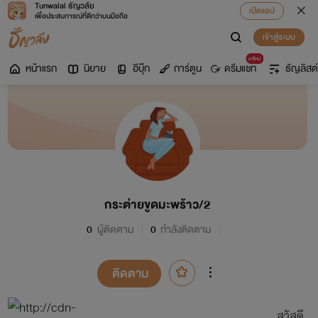
Tunwalai ธัญวลัย
เปิดแอป
เพื่อประสบการณ์ที่ดีกว่าบนมือถือ
เข้าสู่ระบบ
มาใหม่
หน้าแรก
นิยาย
อีบุ๊ก
การ์ตูน
ดรีมแชท
ธัญลิสต์
กระต่ายขูดมะพร้าว/2
0
ผู้ติดตาม
0
กำลังติดตาม
ติดตาม
สวัสดี