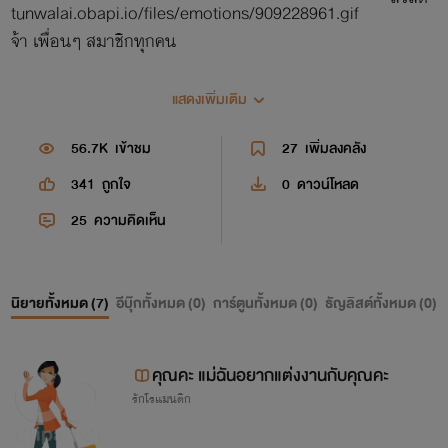
จ้า เพื่อนๆ สมาชิกทุกคน
เราเป็นนักเขียนสมัครเล่น
เคยใช้นามปากกาว่า "กระต่ายขูด
แสดงเพิ่มเติม
มะพร้าว" แต่ว่าขาดการติดต่อกับเวปธัญวลัยไปเกือบ 1 ปีเต็มๆ
โดยไม่รู้เลยว่าทางเวปได้มีการเปลี่ยนระบบใหม่ เรามีปัญหาใน
56.7K
เข้าชม
27
เพิ่มลงคลัง
การเข้าเวปถึงแม้จะใช้อีเมลล์เดิมก็ตาม
ดังนั้นเราจะขออนุญาติใช้
341
ถูกใจ
0
ดาวน์โหลด
สิทธิ์ ลงนิยายและบทความที่เคยลงไว้เดิมในนามปากกา
25
ความคิดเห็น
"กระต่ายขูดมะพร้าว" โดยใช้นามปากกาใหม่ว่า
"กระต่ายขูด
มะพร้าว/2"
นิยายทั้งหมด (
7
)
อีบุ๊กทั้งหมด (
0
)
การ์ตูนทั้งหมด (
0
)
ธัญลิสต์ทั้งหมด (
0
)
เราใช้ชีวิตอยู่ต่างแดนไกล กับครอบครัวเล็ก ๆ สามคนพ่อ แม่
ลูก
คุณคะ แม่ฉันอยากแต่งงานกับคุณคะ
เราฝันอยากเป็นนักเขียน แต่ว่ายังคงวิ่งตามความฝันอยู่เพราะว่า
รักโรแมนติก
มันไม่ง่าย
เรายังต้องทำหน้าที่ แม่ ภรรยา นักศึกษา และทำงานพิเศษเพื่อ