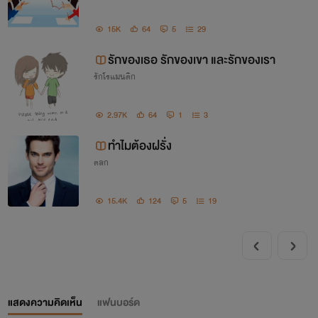
ถ้ารักกันชอบกันก็ฝากข้อความไว้ได้นะคะ
15K
64
5
29
รับรองว่าตอบทุกคำถามคะ
รักของเธอ รักของเขา และรักของเรา
ป.ล. ขอเป็นภาษาไทย และภาษาอังกฤษ
รักโรแมนติก
ที่สุภาพนะคะ
2.97K
64
1
3
ทำไมต้องฝรั่ง
ตลก
15.4K
124
5
19
แสดงความคิดเห็น
แฟนบอร์ด