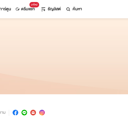
มาใหม่
การ์ตูน
ดรีมแชท
ธัญลิสต์
ค้นหา
ตาม