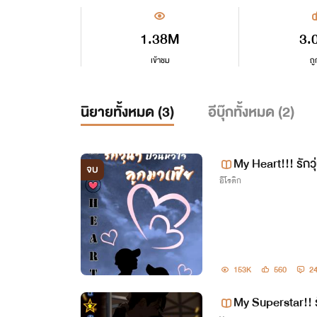
1.38M
3.
เข้าชม
ถู
นิยายทั้งหมด (
3
)
อีบุ๊กทั้งหมด (
2
)
My Heart!!! รักวุ
จบ
อีโรติก
END)
153K
560
2
My Superstar!! 