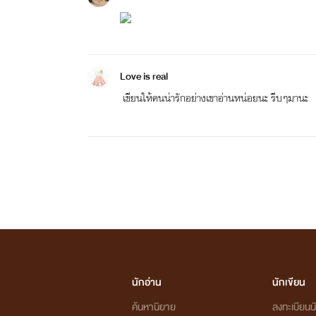
Love is real
เขียนให้คนน่ารักอย่างเขาอ่านหน่อยนะ รีบๆมานะ
นักอ่าน
นักเขียน
ค้นหานิยาย
ลงทะเบียนนั