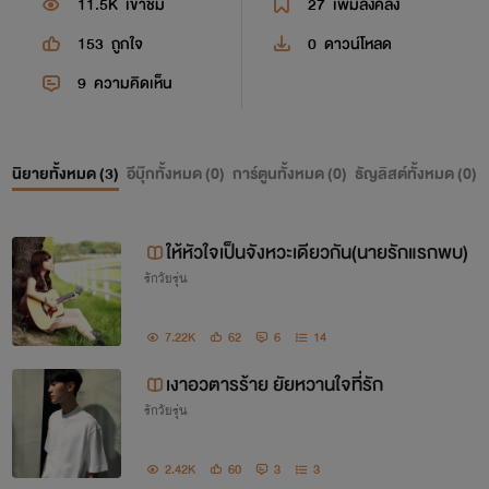
11.5K
เข้าชม
27
เพิ่มลงคลัง
153
ถูกใจ
0
ดาวน์โหลด
9
ความคิดเห็น
นิยายทั้งหมด (
3
)
อีบุ๊กทั้งหมด (
0
)
การ์ตูนทั้งหมด (
0
)
ธัญลิสต์ทั้งหมด (
0
)
ให้หัวใจเป็นจังหวะเดียวกัน(นายรักแรกพบ)
รักวัยรุ่น
7.22K
62
6
14
เงาอวตารร้าย ยัยหวานใจที่รัก
รักวัยรุ่น
2.42K
60
3
3