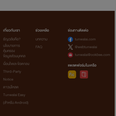
เกี่ยวกับเรา
ช่วยเหลือ
ช่องทางติดต่อ
ธัญวลัยคือ?
บทความ
tunwalai.com
นโยบายการ
FAQ
@webtunwalai
คุ้มครอง
tunwalai@ookbee.com
ข้อมูลส่วนบุคคล
เงื่อนไขและข้อตกลง
แพลตฟอร์มในเครือ
Third-Party
Notice
ดาวน์โหลด
Tunwalai Easy
(สำหรับ Android)