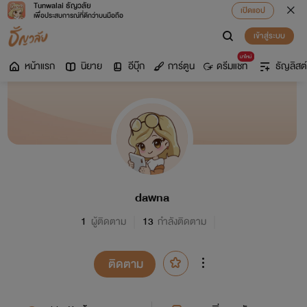
Tunwalai ธัญวลัย
เปิดแอป
เพื่อประสบการณ์ที่ดีกว่าบนมือถือ
เข้าสู่ระบบ
มาใหม่
หน้าแรก
นิยาย
อีบุ๊ก
การ์ตูน
ดรีมแชท
ธัญลิสต์
dawna
1
ผู้ติดตาม
13
กำลังติดตาม
ติดตาม