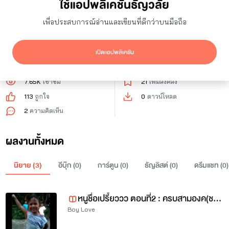
ใช้แอปพลิเคชันธัญวลัย
0
ผู้ติดตาม
2
กำลังติดตาม
เพื่อประสบการณ์อ่านและเขียนที่ดีกว่าบนมือถือ
ติดตาม
เปิดแอปพลิเคชัน
7.65K
เข้าชม
21
เพิ่มลงคลัง
113
ถูกใจ
0
ดาวน์โหลด
2
ความคิดเห็น
ผลงานทั้งหมด
นิยาย (
3
)
อีบุ๊ก (
0
)
การ์ตูน (
0
)
ธัญลิสต์ (
0
)
ดรีมแชท (
0
)
หนูชื่อเปรี้ยววว ตอนที่2 : ครบสามองค(ชาต) (100%)
Boy Love