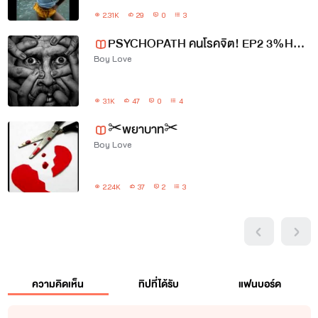
2.31K
29
0
3
PSYCHOPATH คนโรคจิต! EP2 3%HARM UP 28/12/2016
Boy Love
3.1K
47
0
4
✂พยาบาท✂
Boy Love
2.24K
37
2
3
ความคิดเห็น
ทิปที่ได้รับ
แฟนบอร์ด