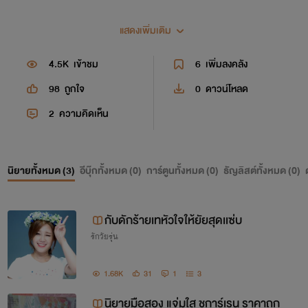
แสดงเพิ่มเติม
4.5K
เข้าชม
6
เพิ่มลงคลัง
98
ถูกใจ
0
ดาวน์โหลด
2
ความคิดเห็น
นิยายทั้งหมด (
3
)
อีบุ๊กทั้งหมด (
0
)
การ์ตูนทั้งหมด (
0
)
ธัญลิสต์ทั้งหมด (
0
)
กับดักร้ายเทหัวใจให้ยัยสุดเเซ่บ
รักวัยรุ่น
1.68K
31
1
3
นิยายมือสอง แจ่มใส ชูการ์เรน ราคาถูก