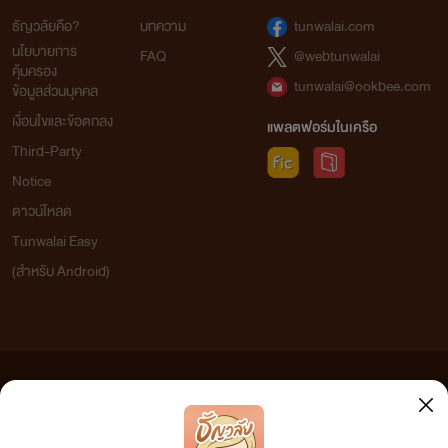
ธัญวลัยคือ?
บทความ
tunwalai.com
นโยบายการ
FAQ
@webtunwalai
คุ้มครอง
tunwalai@ookbee.com
ข้อมูลส่วนบุคคล
เงื่อนไขและข้อตกลง
แพลตฟอร์มในเครือ
Third-Party
Notice
ดาวน์โหลด
Tunwalai Easy
(สำหรับ Android)
ข้อความที่ท่านได้อ่านจากเว็บไซต์นี้เกิดจากการเขียนโดยสาธารณชนและเผยแพร่โดยอัตโนมัติ ผู้ดูแล
เว็บไซต์แห่งนี้ไม่ได้เห็นด้วยและไม่ขอรับผิดชอบต่อข้อความใดๆ ทั้งสิ้น ดังนั้นผู้อ่านทุกท่านโปรดใช้
วิจารณญาณในการกลั่นกรองด้วยตนเอง และหากท่านพบข้อความใดๆ ที่ขัดต่อกฎหมายและศีลธรรม