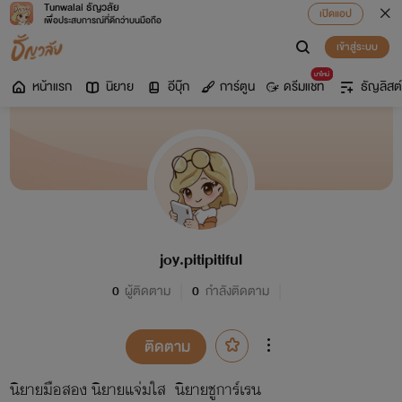
Tunwalai ธัญวลัย
เปิดแอป
เพื่อประสบการณ์ที่ดีกว่าบนมือถือ
เข้าสู่ระบบ
มาใหม่
หน้าแรก
นิยาย
อีบุ๊ก
การ์ตูน
ดรีมแชท
ธัญลิสต์
joy.pitipitiful
0
ผู้ติดตาม
0
กำลังติดตาม
ติดตาม
นิยายมือสอง นิยายแจ่มใส นิยายชูการ์เรน