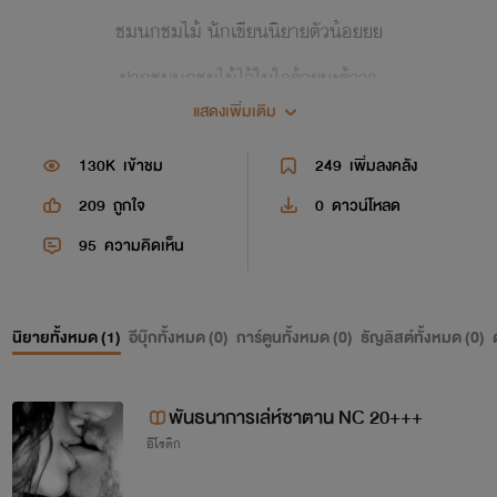
ชมนกชมไม้ นักเขียนนิยายตัวน้อยยย
ฝากชมนกชมไม้ไว้ในใจด้วยนะค้าาา
แสดงเพิ่มเติม
จะพยายามพัฒนาฝีมือเรื่อยๆเลยค่า
130K
เข้าชม
249
เพิ่มลงคลัง
209
ถูกใจ
0
ดาวน์โหลด
ช่วยติดตามนิยายด้วยนะคะ
95
ความคิดเห็น
นิยายทั้งหมด (
1
)
อีบุ๊กทั้งหมด (
0
)
การ์ตูนทั้งหมด (
0
)
ธัญลิสต์ทั้งหมด (
0
)
พันธนาการเล่ห์ซาตาน NC 20+++
อีโรติก