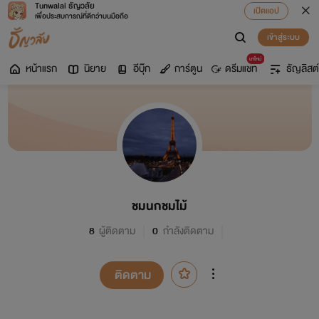
Tunwalai ธัญวลัย
เปิดแอป
เพื่อประสบการณ์ที่ดีกว่าบนมือถือ
เข้าสู่ระบบ
มาใหม่
หน้าแรก
นิยาย
อีบุ๊ก
การ์ตูน
ดรีมแชท
ธัญลิสต์
ชมนกชมไม้
8
ผู้ติดตาม
0
กำลังติดตาม
ติดตาม