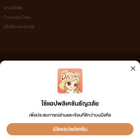
ดาวน์โหลด
Tunwalai Easy
(สำหรับ Android)
ข้อความที่ท่านได้อ่านจากเว็บไซต์นี้เกิดจากการเขียนโดยสาธารณชนและเผยแพร่โดยอัตโนมัติ ผู้ดูแล
เว็บไซต์แห่งนี้ไม่ได้เห็นด้วยและไม่ขอรับผิดชอบต่อข้อความใดๆ ทั้งสิ้น ดังนั้นผู้อ่านทุกท่านโปรดใช้
วิจารณญาณในการกลั่นกรองด้วยตนเอง และหากท่านพบข้อความใดๆ ที่ขัดต่อกฎหมายและศีลธรรม
กรุณาแจ้งมาที่ tunwalai@ookbee.com เพื่อทีมงานจะได้ดำเนินการในทันที ทั้งนี้ ทางเว็บไซต์ขอสงวน
ลิขสิทธิ์ตามพระราชบัญญัติลิขสิทธิ์ (ฉบับเพิ่มเติม) พ.ศ.2558
ใช้แอปพลิเคชันธัญวลัย
เพื่อประสบการณ์อ่านและเขียนที่ดีกว่าบนมือถือ
เปิดแอปพลิเคชัน