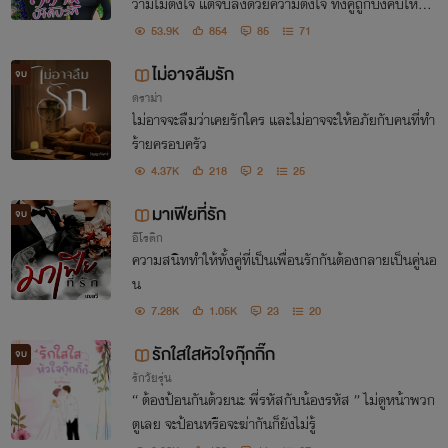
วามไม่ตั้งใจ แต่จบลงด้วยความตั้งใจ ทั้งคู่ถูกบังคับให้หมั้
นและแต่งงาน คนหนึ่งพูดน้อยอีกคนพูดมาก อนาคตจะพ
53.9K
854
85
71
ากันถึงฝั่งฝันหรือไม่...
ไม่อาจลืมรัก
จบ
ดราม่า
ไม่อาจจะลืมว่าเคยรักใคร และไม่อาจจะให้อภัยกับคนที่ทำ
ร้ายครอบครัว
4.37K
218
2
25
มาเฟียที่รัก
จบ
อีโรติก
ความสนิททำให้ทั้งคู่ที่เป็นเพื่อนรักกันต้องกลายเป็นคู่นอ
น
7.28K
1.05K
23
20
รักใสใสหัวใจกุ๊กกิ๊ก
จบ
รักวัยรุ่น
“ ต้องป้อนกันด้วยนะ พี่รหัสกับน้องรหัส ” ไม่ดูหน้าพวก
ตูเลย จะป้อนหรือจะฆ่ากันก็ยังไม่รู้