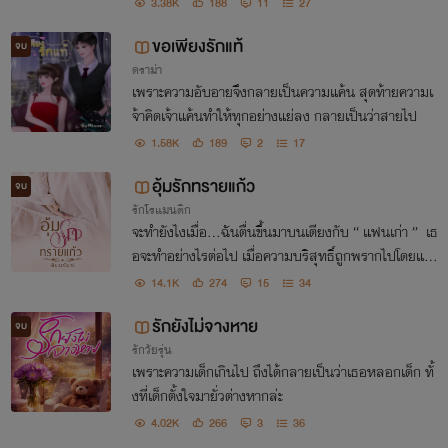
3.38K
188
11
27
ขอเพียงรักแท้
จบ
ดราม่า
เพราะความอับอายจึงกลายเป็นความแค้น สุดท้ายความเ
จ้าคิดเจ้าแค้นทำให้ทุกอย่างแย่ลง กลายเป็นว่าสายไป
1.58K
189
2
17
อุ้มรักทรายแก้ว
จบ
รักโรแมนติก
จะทำยังไงเมื่อ...ฉันตื่นขึ้นมาบนเตียงกับ “ แฟนเก่า ” เธ
อจะทำอย่างไรต่อไป เมื่อความบริสุทธิ์ถูกพรากไปโดยแฟ
นเก่าที่เธอคิดว่าชาตินี้ไม่ขอเจอหน้าเขาอีก
14.1K
274
15
34
รักยังไม่จางหาย
จบ
รักวัยรุ่น
เพราะความเด็กเกินไป ถึงได้กลายเป็นว่าเธอหลอกเด็ก ทั้
งที่เด็กตั้งใจมายั่วต่างหากล่ะ
4.02K
266
3
36