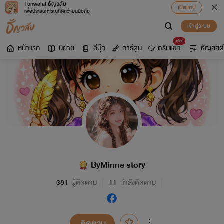
Tunwalai ธัญวลัย
เปิดแอป
เพื่อประสบการณ์ที่ดีกว่าบนมือถือ
เข้าสู่ระบบ
มาใหม่
หน้าแรก
นิยาย
อีบุ๊ก
การ์ตูน
ดรีมแชท
ธัญลิสต์
ByMinne story
381
ผู้ติดตาม
11
กำลังติดตาม
ติดตาม