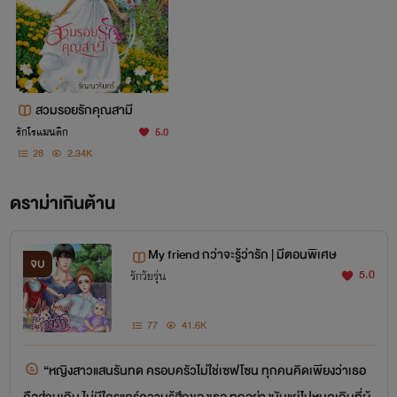
สวมรอยรักคุณสามี
รักโรแมนติก
5.0
28
2.34K
ดราม่าเกินต้าน
My friend กว่าจะรู้ว่ารัก | มีตอนพิเศษ
จบ
5.0
รักวัยรุ่น
77
41.6K
“หญิงสาวแสนรันทด ครอบครัวไม่ใช่เซฟโซน ทุกคนคิดเพียงว่าเธอ