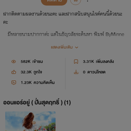
ฝากติดตามผลงานด้วยนะคะ และฝากสนับสนุนไรต์คนนี้ด้วยนะ
คะ
มีหลายนามปากกาค่ะ แต่ในธัญวลัยจะค้นหา พิมพ์ ByMinne
story เลยค่ะ แล้วเลือกหาอ่านนิยายได้เลยนะคะ ส่วนจะเป็นนาม
แสดงเพิ่มเติม
ไหน ไรท์จะชี้แจ้งไว้นะคะ ในเรื่องนั้นๆ
582K
เข้าชม
3.31K
เพิ่มลงคลัง
นามปากกาปากกาหลัก ByMinne
32.3K
ถูกใจ
0
ดาวน์โหลด
นามปากกาใหม่เพิ่งแกะกล่อง ธัญญวรินทร์ | ผกายมาส
1.23K
ความคิดเห็น
นามปากกาที่เคยใช้ ม่านฟ้า
ด้วยความคึกคะนองเลยมีหลายนามอิอิ แต่แต่งแค่คนเดียวจริงๆ
ออนแอร์อยู่ ( ปั่นสุดฤทธิ์ ) (1)
ค่ะ
❌❌❌❌❌❌❌❌❌❌❌❌❌