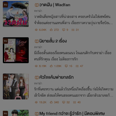
วาดฝัน | Wadfan
จบ
ดราม่า
วาดฝันคือหญิงสาวที่น่าสงสาร ครอบครัวไม่ใช่เซฟโซน
จำต้องแต่งงานแทนพี่สาว เรื่องราวความวุ่นวายจึงบังเกิด
ขึ้น เมื่อพี่สาวดันไปมีความสัมพันธ์กับคู่หมั้นของพี่สาวส
6.04K
272
9
31
ามี
นิยายสั้น 2 เรื่อง
จบ
ดราม่า
มีเรื่องสั้นสองเรื่องคนละแนว โรแมนติกกับดราม่า เรื่อง
คนที่รักคุณ เรื่อง ไม่ต้องการรัก
8.19K
1.09K
15
47
หัวใจแค้นพ่ายกลรัก
จบ
ดราม่า
รักที่เคยหวาน แต่แล้ววันหนึ่งเกิดเรื่องขึ้น ก่อให้เกิดความ
เข้าใจผิด ส่งผลให้คนสองคนแยกจาก เมื่อกลับมาเจอกัน
อีกครั้ง หนึ่งคนทำเหมือนไม่เคยรักกัน อีกคนจดจำไม่เคย
19.2K
340
32
40
ลืม
My friend กว่าจะรู้ว่ารัก | มีตอนพิเศษ
จบ