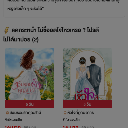
คือส่วนเกิน ไม่มีใครแคร์ความรู้สึกของเธอ ทุกอย่างมันแย่ไปหมดเกินที่ผู้
หญิงตัวเล็ก ๆ จะรับได้”
ลดกระหน่ำ ไม่ซื้ออดใจไหวเหรอ ? โปรดี
ไม่ได้มาบ่อย (2)
5 วัน
5 วัน
สวมรอยรักคุณสามี
หัวใจที่ถูกบงการ
รักโรแมนติก
รักโรแมนติก
59 บาท
59 บาท
89 บาท
89 บาท