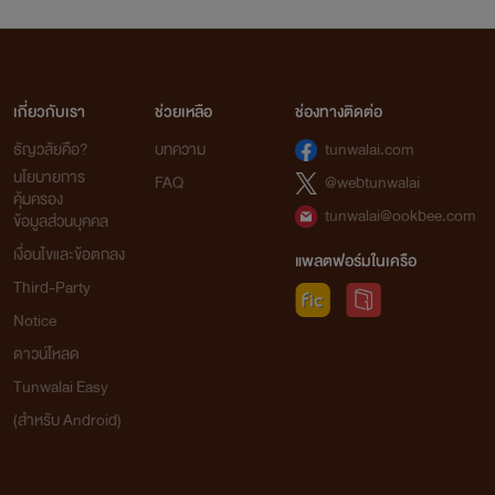
เกี่ยวกับเรา
ช่วยเหลือ
ช่องทางติดต่อ
ธัญวลัยคือ?
บทความ
tunwalai.com
นโยบายการ
FAQ
@webtunwalai
คุ้มครอง
tunwalai@ookbee.com
ข้อมูลส่วนบุคคล
เงื่อนไขและข้อตกลง
แพลตฟอร์มในเครือ
Third-Party
Notice
ดาวน์โหลด
Tunwalai Easy
(สำหรับ Android)