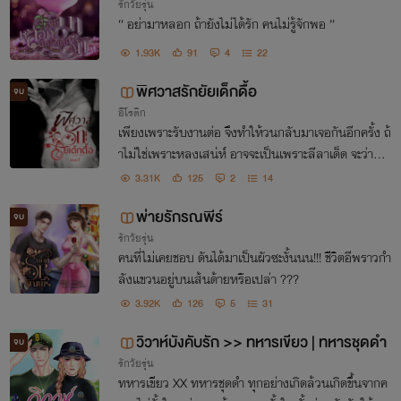
รักวัยรุ่น
“ อย่ามาหลอก ถ้ายังไม่ได้รัก คนไม่รู้จักพอ ”
1.93K
91
4
22
พิศวาสรักยัยเด็กดื้อ
จบ
อีโรติก
เพียงเพราะรับงานต่อ จึงทำให้วนกลับมาเจอกันอีกครั้ง ถ้
าไม่ใช่เพราะหลงเสน่ห์ อาจจะเป็นเพราะลีลาเด็ด จะว่าบังเ
อิญก็คงไม่ใช่ อาจจะพรหมลิขิตกระมัง
3.31K
125
2
14
พ่ายรักรณพีร์
จบ
รักวัยรุ่น
คนที่ไม่เคยชอบ ดันได้มาเป็นผัวซะงั้นนน!!! ชีวิตอีพราวกำ
ลังแขวนอยู่บนเส้นด้ายหรือเปล่า ???
3.92K
126
5
31
วิวาห์บังคับรัก >> ทหารเขียว | ทหารชุดดำ
จบ
รักวัยรุ่น
ทหารเขียว XX ทหารชุดดำ ทุกอย่างเกิดล้วนเกิดขึ้นจากค