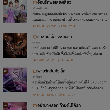
อ้อนรักพ่อเลี้ยงเดี่ยว
จบ
รักโรแมนติก
พ่อหม้ายลูกติดเพียงได้ยิน บางคนอาจจะไม่ต้องการเพรา
ะเหมือนมีภาระ แต่กับรสา ไม่ใช่เลย เพราะเธอหลงพ่อห
ม้ายไปแล้ว “ แม่คะ ก่อนจะแต่งงานหนูขอเช็กของก่อนได้
29.9K
272
91
46
ไหมอะ ” “....” “ ก็ไอ้นั่นของผู้ชายไง ”
รักซ้อนไม่อาจซ่อนรัก
จบ
ดราม่า
เธอมีแฟน เขาไม่มีใคร เขาชอบเธอ แต่เธอรักแฟน สุดท้า
ยความสัมพันธ์อันลึกซึ้งก็เกิดขึ้นในช่วงที่ทั้งคู่ไม่สามารถ
ครองสติได้
2.86K
90
3
22
พ่ายรักยัยตัวเล็ก
จบ
รักวัยรุ่น
ความใกล้ชิดนำพาให้คนทั้งคู่คบกันแต่ไม่ได้เปิดเผยสถาน
ะ แต่แล้วมีเหตุผลบางอย่างที่ทำให้คนหนึ่งต้องตัดความสั
มพันธ์ ในขณะที่อีกคนให้ไปหมดทั้งใจ เรื่องราวของทั้งคู่จ
8.19K
994
8
37
ะเป็นยังไงต่อไปเมื่อกลับมาเจอกันอีกครั้ง
อย่ามาหลอก ถ้ายังไม่ได้รัก
จบ