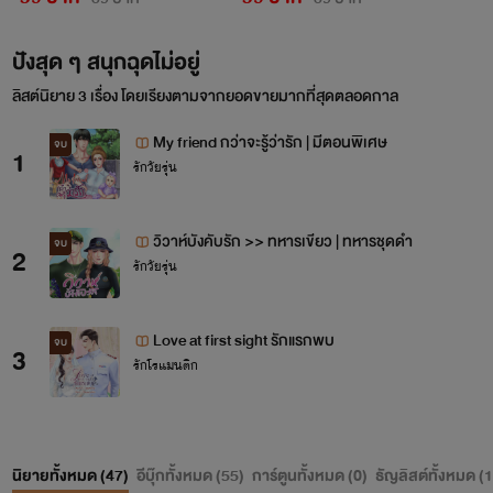
ปังสุด ๆ สนุกฉุดไม่อยู่
ลิสต์นิยาย 3 เรื่อง โดยเรียงตามจากยอดขายมากที่สุดตลอดกาล
My friend กว่าจะรู้ว่ารัก | มีตอนพิเศษ
จบ
1
รักวัยรุ่น
วิวาห์บังคับรัก >> ทหารเขียว | ทหารชุดดำ
จบ
2
รักวัยรุ่น
Love​ at first sight รักแรกพบ
จบ
3
รักโรแมนติก
นิยายทั้งหมด (
47
)
อีบุ๊กทั้งหมด (
55
)
การ์ตูนทั้งหมด (
0
)
ธัญลิสต์ทั้งหมด (
1