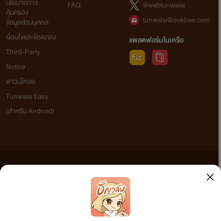
นโยบายการ
FAQ
@webtunwalai
คุ้มครอง
tunwalai@ookbee.com
ข้อมูลส่วนบุคคล
เงื่อนไขและข้อตกลง
แพลตฟอร์มในเครือ
Third-Party
Notice
ดาวน์โหลด
Tunwalai Easy
(สำหรับ Android)
ข้อความที่ท่านได้อ่านจากเว็บไซต์นี้เกิดจากการเขียนโดยสาธารณชนและเผยแพร่โดยอัตโนมัติ ผู้ดูแล
เว็บไซต์แห่งนี้ไม่ได้เห็นด้วยและไม่ขอรับผิดชอบต่อข้อความใดๆ ทั้งสิ้น ดังนั้นผู้อ่านทุกท่านโปรดใช้
วิจารณญาณในการกลั่นกรองด้วยตนเอง และหากท่านพบข้อความใดๆ ที่ขัดต่อกฎหมายและศีลธรรม
กรุณาแจ้งมาที่ tunwalai@ookbee.com เพื่อทีมงานจะได้ดำเนินการในทันที ทั้งนี้ ทางเว็บไซต์ขอสงวน
ลิขสิทธิ์ตามพระราชบัญญัติลิขสิทธิ์ (ฉบับเพิ่มเติม) พ.ศ.2558