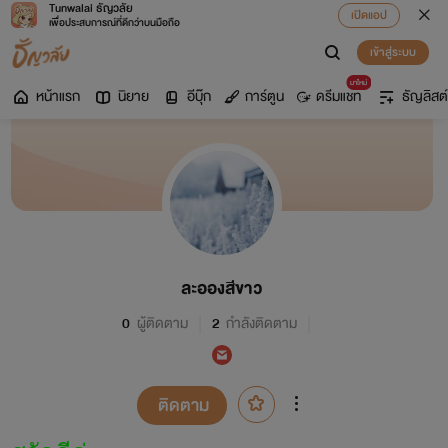
Tunwalai ธัญวลัย
เปิดแอป
เพื่อประสบการณ์ที่ดีกว่าบนมือถือ
เข้าสู่ระบบ
มาใหม่
หน้าแรก
นิยาย
อีบุ๊ก
การ์ตูน
ดรีมแชท
ธัญลิสต์
ละอองสีขาว
0
ผู้ติดตาม
2
กำลังติดตาม
ติดตาม