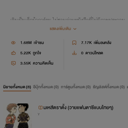
เดิมเป็นเด็กบ้าการ์ตูน ไม่ชอบอ่านหนังสือที่ไม่มีภาพประกอบ
อย่างนิยาย แต่พอเป็นผู้ใหญ่แล้วเห็นน้องสาวอ่านนิยายวายก็เลย
แสดงเพิ่มเติม
อ่านบ้าง
1.68M
เข้าชม
7.17K
เพิ่มลงคลัง
ส่วนจุดเริ่มต้นของการเขียนนิยายมาจากที่คุยกับน้องว่า
5.22K
ถูกใจ
0
ดาวน์โหลด
"มีนิยายเรื่องไหนที่พระเอก-นายเอกรักกันโดยพระเอกไม่ได้
3.55K
ความคิดเห็น
ปล้ำนายเอกก่อนมั้ย?"
ก็คงมีแหละค่ะนิยายเรื่องนั้น แต่นั่นแหละ เลยมาลองเขียนดูซะ
นิยายทั้งหมด (
8
)
อีบุ๊กทั้งหมด (
0
)
การ์ตูนทั้งหมด (
0
)
ธัญลิสต์ทั้งหมด (
0
)
เลย อุฮิ อุฮิ
ยังไงก็ลองมาติดตามผลงานดูนะจ๊ะ
มเหสีตราตั้ง (วายแฟนตาซีแบบไทยๆ)
ʕ•̫͡•ʕ•̫͡•ʔ•̫͡•ʔ•̫͡•ʕ•̫͡•ʔ•̫͡•ʕ•̫͡•ʕ•̫͡•ʔ•̫͡•ʔ•̫͡•ʕ•̫͡•ʔ•̫͡•ʔ
Y