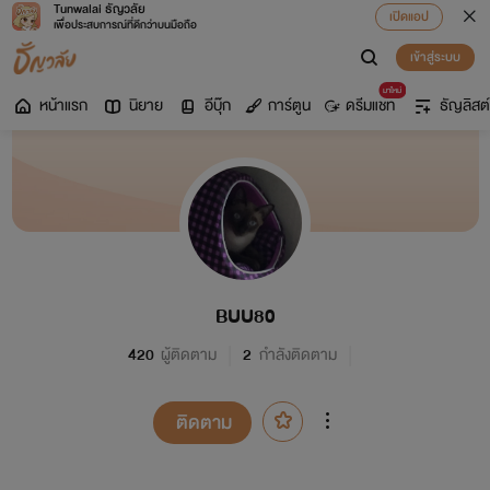
Tunwalai ธัญวลัย
เปิดแอป
เพื่อประสบการณ์ที่ดีกว่าบนมือถือ
เข้าสู่ระบบ
มาใหม่
หน้าแรก
นิยาย
อีบุ๊ก
การ์ตูน
ดรีมแชท
ธัญลิสต์
BUU80
420
ผู้ติดตาม
2
กำลังติดตาม
ติดตาม