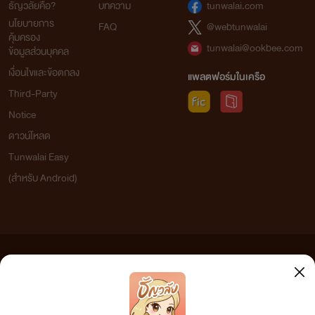
ธัญวลัยคือ?
บทความ
tunwalai.com
นโยบายการ
FAQ
@webtunwalai
คุ้มครอง
tunwalai@ookbee.com
ข้อมูลส่วนบุคคล
เงื่อนไขและข้อตกลง
แพลตฟอร์มในเครือ
Third-Party
Notice
ดาวน์โหลด
Tunwalai Easy
(สำหรับ Android)
ข้อความที่ท่านได้อ่านจากเว็บไซต์นี้เกิดจากการเขียนโดยสาธารณชนและเผยแพร่โดยอัตโนมัติ ผู้ดูแล
เว็บไซต์แห่งนี้ไม่ได้เห็นด้วยและไม่ขอรับผิดชอบต่อข้อความใดๆ ทั้งสิ้น ดังนั้นผู้อ่านทุกท่านโปรดใช้
วิจารณญาณในการกลั่นกรองด้วยตนเอง และหากท่านพบข้อความใดๆ ที่ขัดต่อกฎหมายและศีลธรรม
กรุณาแจ้งมาที่ tunwalai@ookbee.com เพื่อทีมงานจะได้ดำเนินการในทันที ทั้งนี้ ทางเว็บไซต์ขอสงวน