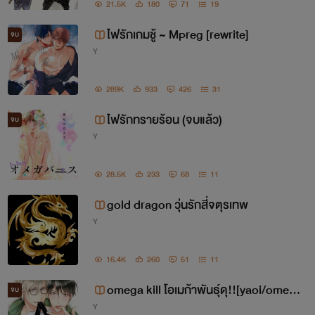
21.5K
180
71
19
ไฟรักเกมชู้ ~ Mpreg [rewrite]
จบ
Y
289K
933
426
31
ไฟรักทรายร้อน (จบแล้ว)
จบ
Y
28.5K
233
68
11
gold dragon วุ่นรักสี่จตุรเทพ
Y
16.4K
260
51
11
omega kill โอเมก้าพันธุ์ดุ!![yaoi/omega
จบ
Y
verse]