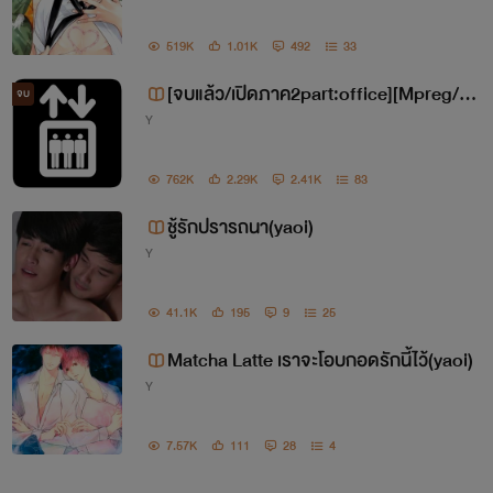
519K
1.01K
492
33
[จบแล้ว/เปิดภาค2part:office][Mpreg/ya
จบ
Y
oi] Who is daddy? ใครคือพ่อเด็ก!
762K
2.29K
2.41K
83
ชู้รักปรารถนา(yaoi)
Y
41.1K
195
9
25
Matcha Latte เราจะโอบกอดรักนี้ไว้(yaoi)
Y
7.57K
111
28
4