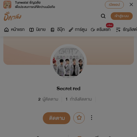
Tunwalai ธัญวลัย
เปิดแอป
เพื่อประสบการณ์ที่ดีกว่าบนมือถือ
เข้าสู่ระบบ
มาใหม่
หน้าแรก
นิยาย
อีบุ๊ก
การ์ตูน
ดรีมแชท
ธัญลิสต์
Secret red
2
ผู้ติดตาม
1
กำลังติดตาม
ติดตาม