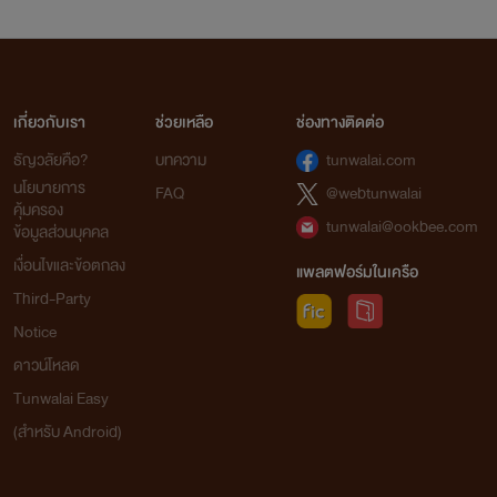
เกี่ยวกับเรา
ช่วยเหลือ
ช่องทางติดต่อ
ธัญวลัยคือ?
บทความ
tunwalai.com
นโยบายการ
FAQ
@webtunwalai
คุ้มครอง
tunwalai@ookbee.com
ข้อมูลส่วนบุคคล
เงื่อนไขและข้อตกลง
แพลตฟอร์มในเครือ
Third-Party
Notice
ดาวน์โหลด
Tunwalai Easy
(สำหรับ Android)