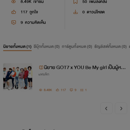
8.49K
เข้าชม
50
เพิ่มลงคลัง
117
ถูกใจ
0
ดาวน์โหลด
9
ความคิดเห็น
นิยายทั้งหมด (
1
)
อีบุ๊กทั้งหมด (
0
)
การ์ตูนทั้งหมด (
0
)
ธัญลิสต์ทั้งหมด (
0
)
นิยาย GOT7 x YOU Be My girl เป็นผู้หญิ
แฟนฟิก
งของฉันเถอะนะ
8.48K
117
9
1