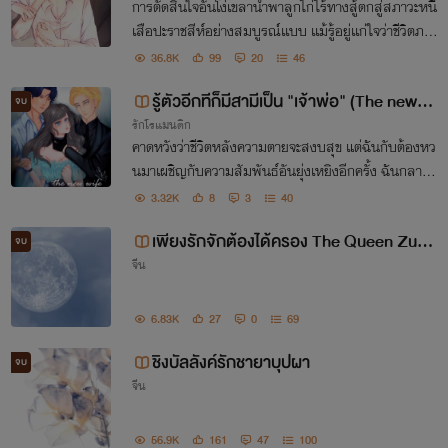
การตัดสินใจอันโง่เขลานำพาลูกไก่ไร้ทางสู้ตกสู่สภาวะหนี
เสือปะราชสีห์อย่างสมบูรณ์เเบบ เเม้รู้อยู่เเก่ใจว่าชีวิตภาย
ใต้เงื้อมือราชสีห์นั้นไม่ได้สวยหรูเเต่เพื่อสลัดฝันร้ายให้หา
36.8K
99
20
46
ยไปย่อมต้องยอมเสี่ยง
รู้ตัวอีกทีก็มีสามีเป็น "เจ้าพ่อ" (The new w
จบ
รักโรแมนติก
ife)
คาดหวังว่าชีวิตหลังความตายจะสงบสุข แต่ฉันกับต้องหว
นมาเผชิญกับความสัมพันธ์อันยุ่งเหยิงอีกครั้ง ฉันกลายเ
ป็นใครอีกคนที่ตัวเองไม่รู้จัก แต่ทำไมสามีฉันถึงไม่แปลก
3.32K
8
3
40
ใจเลยล่ะ...
เพียงรักจักต้องได้ครอง The Queen Zum
จบ
จีน
e
6.83K
27
0
69
ชิงบัลลังค์รักชายาบุปผา
จบ
จีน
56.9K
161
47
100