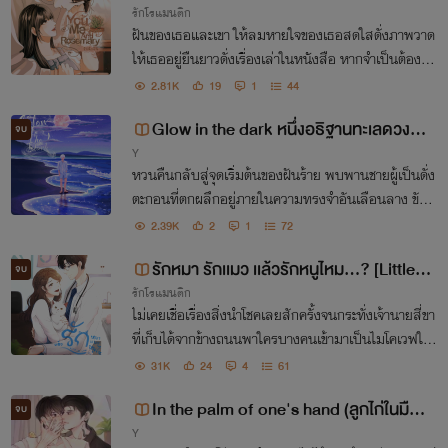
รักโรแมนติก
ฝันของเธอและเขา ให้ลมหายใจของเธอสดใสดั่งภาพวาด
ให้เธออยู่ยืนยาวดั่งเรื่องเล่าในหนังสือ หากจำเป็นต้องพร
ากจากกันให้ความรักนั้นเป็นนิรันดร์ดั่งโรสแมรี่
2.81K
19
1
44
Glow in the dark หนึ่งอธิฐานทะเลดวงดา
จบ
Y
ว
หวนคืนกลับสู่จุดเริ่มต้นของฝันร้าย พบพานชายผู้เป็นดั่ง
ตะกอนที่ตกผลึกอยู่ภายในความทรงจำอันเลือนลาง ขับก
ล่อมบทเพลงขับขานกับชีวิตสุดท้ายที่แขวนอยู่บนเส้นด้า
2.39K
2
1
72
ย
รักหมา รักเเมว เเล้วรักหนูไหม...? [Little b
จบ
รักโรแมนติก
y little]
ไม่เคยเชื่อเรื่องสิ่งนำโชคเลยสักครั้งจนกระทั่งเจ้านายสี่ขา
ที่เก็บได้จากข้างถนนพาใครบางคนเข้ามาเป็นไมโคเวฟให้
ชีวิตฉันโดยไม่ทันตั้งตัวราวกับพรมลิขิตที่ตามหามาทั้งชีวิ
31K
24
4
61
ต
In the palm of one's hand (ลูกไก่ในมือร
จบ
Y
าชสีห์) 18+ *มี E-book