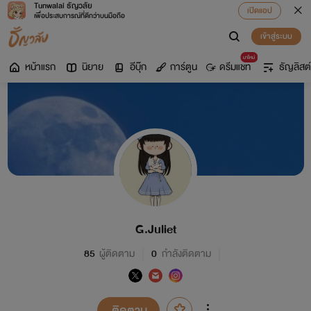
Tunwalai ธัญวลัย
เปิดแอป
เพื่อประสบการณ์ที่ดีกว่าบนมือถือ
เข้าสู่ระบบ
มาใหม่
หน้าแรก
นิยาย
อีบุ๊ก
การ์ตูน
ดรีมแชท
ธัญลิสต์
G.Juliet
85
ผู้ติดตาม
0
กำลังติดตาม
ติดตาม