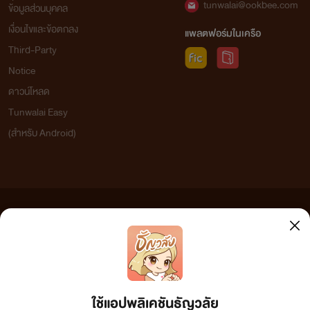
tunwalai@ookbee.com
ข้อมูลส่วนบุคคล
เงื่อนไขและข้อตกลง
แพลตฟอร์มในเครือ
Third-Party
Notice
ดาวน์โหลด
Tunwalai Easy
(สำหรับ Android)
ข้อความที่ท่านได้อ่านจากเว็บไซต์นี้เกิดจากการเขียนโดยสาธารณชนและเผยแพร่โดยอัตโนมัติ ผู้ดูแล
เว็บไซต์แห่งนี้ไม่ได้เห็นด้วยและไม่ขอรับผิดชอบต่อข้อความใดๆ ทั้งสิ้น ดังนั้นผู้อ่านทุกท่านโปรดใช้
วิจารณญาณในการกลั่นกรองด้วยตนเอง และหากท่านพบข้อความใดๆ ที่ขัดต่อกฎหมายและศีลธรรม
กรุณาแจ้งมาที่ tunwalai@ookbee.com เพื่อทีมงานจะได้ดำเนินการในทันที ทั้งนี้ ทางเว็บไซต์ขอสงวน
ลิขสิทธิ์ตามพระราชบัญญัติลิขสิทธิ์ (ฉบับเพิ่มเติม) พ.ศ.2558
ใช้แอปพลิเคชันธัญวลัย