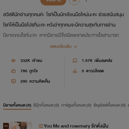
สวัสดีนักอ่านทุกคนค่ะ ไรท์เป็นนักเขียนมือใหม่นะคะ ช่วยสนับสนุน
ไรท์ให้เป็นมือโปรทีนะคะ หวังว่าทุกคนจะมีความสุขกับการอ่าน
นิยายของไรท์นะคะ หากนิยายมีข้อผิดพลาดประการใดสามารถ
คอมเม้นบอกเอาไว้ได้เลยนะคะ ขอบคุณค่ะ (ฝากกดติดตามด้วยนะ
แสดงเพิ่มเติม
คะ)
332K
เข้าชม
1.97K
เพิ่มลงคลัง
786
ถูกใจ
0
ดาวน์โหลด
290
ความคิดเห็น
นิยายทั้งหมด (
8
)
อีบุ๊กทั้งหมด (
0
)
การ์ตูนทั้งหมด (
0
)
ธัญลิสต์ทั้งหมด (
0
)
You Me and rosemary รักดั่งฝัน
จบ