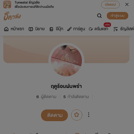
Tunwalai ธัญวลัย
เปิดแอป
เพื่อประสบการณ์ที่ดีกว่าบนมือถือ
เข้าสู่ระบบ
มาใหม่
หน้าแรก
นิยาย
อีบุ๊ก
การ์ตูน
ดรีมแชท
ธัญลิสต์
ฤดูร้อนฝนพรำ
6
ผู้ติดตาม
5
กำลังติดตาม
ติดตาม