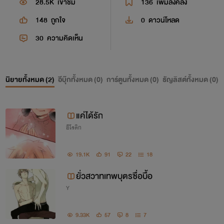
28.5K
เข้าชม
136
เพิ่มลงคลัง
148
ถูกใจ
0
ดาวน์โหลด
30
ความคิดเห็น
นิยายทั้งหมด (
2
)
อีบุ๊กทั้งหมด (
0
)
การ์ตูนทั้งหมด (
0
)
ธัญลิสต์ทั้งหมด (
0
)
แค่ได้รัก
อีโรติก
19.1K
91
22
18
ยั่วสวาทเทพบุตรซื่อบื้อ
Y
9.33K
57
8
7