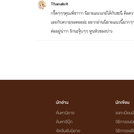
Thanakrit
กริ๊ดๆๆๆคุณพี่ขาาาา นิยายแนวเกย์ได้กับชะนี คือคว
เลยกับความรอคอยอ่ะ อยากอ่านนิยายแนวนี้มากๆๆๆๆเ
ต่ออยู่น่าาา รักนะจุ๊บๆๆ ทูนหัวของบ่าว
นักอ่าน
นักเขียน
ค้นหานิยาย
ลงทะเบียนนั
ค้นหาอีบุ๊ก
วิธีการลงน
จัดอันดับนิยาย
วิธีการลงอีบ