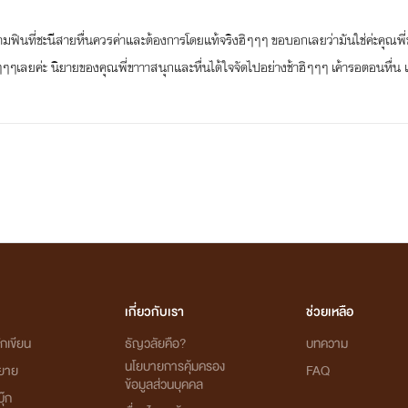
ามฟินที่ชะนีสายหื่นควรค่าและต้องการโดยแท้จริงฮิๆๆๆ ขอบอกเลยว่ามันใช่ค่ะคุณพี่ข
ลยค่ะ นิยายของคุณพี่ขาาาสนุกและหื่นได้ใจจัดไปอย่างช้าฮิๆๆๆ เค้ารอตอนหื่น เฮ
เกี่ยวกับเรา
ช่วยเหลือ
กเขียน
ธัญวลัยคือ?
บทความ
นโยบายการคุ้มครอง
ิยาย
FAQ
ข้อมูลส่วนบุคคล
ุ๊ก