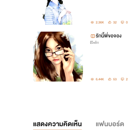
2.36K
32
0
รักนี้พี่ขอจอง
อีโรติก
6.44K
53
2
แสดงความคิดเห็น
แฟนบอร์ด