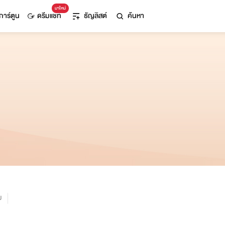
มาใหม่
การ์ตูน
ดรีมแชท
ธัญลิสต์
ค้นหา
ม