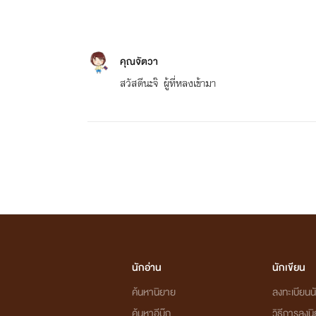
คุณจัตวา
สวัสดีนะจ๊ ผู้ที่หลงเข้ามา
นักอ่าน
นักเขียน
ค้นหานิยาย
ลงทะเบียนนั
ค้นหาอีบุ๊ก
วิธีการลงน