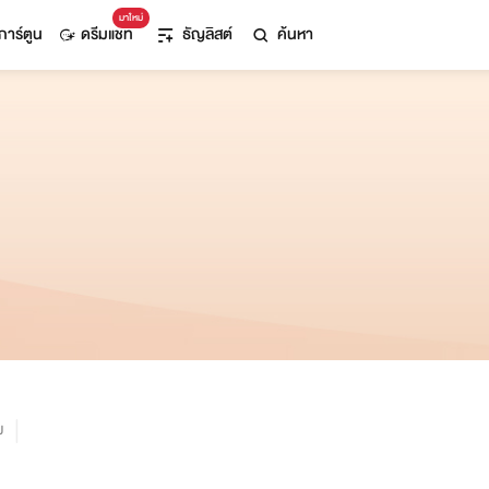
มาใหม่
การ์ตูน
ดรีมแชท
ธัญลิสต์
ค้นหา
ม