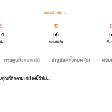
แสดงเพิ่มเติม
51
56
5
กใจ
ความคิดเห็น
เพิ่ม
การ์ตูนทั้งหมด (
0
)
ธัญลิสต์ทั้งหมด (
0
)
ดรีม
น่ๆ