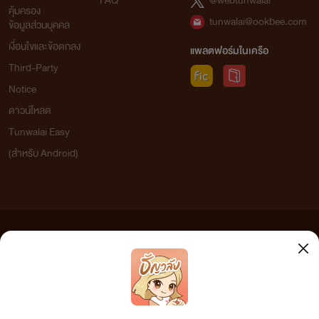
FAQ
@webtunwalai
คุ้มครอง
tunwalai@ookbee.com
ข้อมูลส่วนบุคคล
เงื่อนไขและข้อตกลง
แพลตฟอร์มในเครือ
Third-Party
Notice
ดาวน์โหลด
Tunwalai Easy
(สำหรับ Android)
ข้อความที่ท่านได้อ่านจากเว็บไซต์นี้เกิดจากการเขียนโดยสาธารณชนและเผยแพร่โดยอัตโนมัติ ผู้ดูแล
เว็บไซต์แห่งนี้ไม่ได้เห็นด้วยและไม่ขอรับผิดชอบต่อข้อความใดๆ ทั้งสิ้น ดังนั้นผู้อ่านทุกท่านโปรดใช้
วิจารณญาณในการกลั่นกรองด้วยตนเอง และหากท่านพบข้อความใดๆ ที่ขัดต่อกฎหมายและศีลธรรม
กรุณาแจ้งมาที่ tunwalai@ookbee.com เพื่อทีมงานจะได้ดำเนินการในทันที ทั้งนี้ ทางเว็บไซต์ขอสงวน
ลิขสิทธิ์ตามพระราชบัญญัติลิขสิทธิ์ (ฉบับเพิ่มเติม) พ.ศ.2558