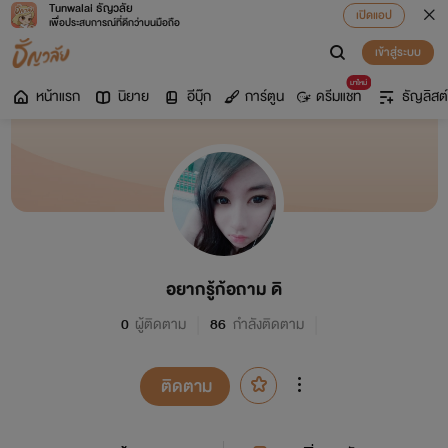
Tunwalai ธัญวลัย
เปิดแอป
เพื่อประสบการณ์ที่ดีกว่าบนมือถือ
เข้าสู่ระบบ
มาใหม่
หน้าแรก
นิยาย
อีบุ๊ก
การ์ตูน
ดรีมแชท
ธัญลิสต์
อยากรู้ก้อถาม ดิ
0
ผู้ติดตาม
86
กำลังติดตาม
ติดตาม