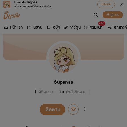
Tunwalai ธัญวลัย
เปิดแอป
เพื่อประสบการณ์ที่ดีกว่าบนมือถือ
เข้าสู่ระบบ
มาใหม่
หน้าแรก
นิยาย
อีบุ๊ก
การ์ตูน
ดรีมแชท
ธัญลิสต์
Supansa
1
ผู้ติดตาม
10
กำลังติดตาม
ติดตาม