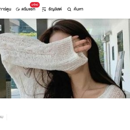
มาใหม่
การ์ตูน
ดรีมแชท
ธัญลิสต์
ค้นหา
าม