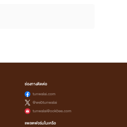
ช่องทางติดต่อ
tunwalai.com
@webtunwalai
tunwalai@ookbee.com
แพลตฟอร์มในเครือ