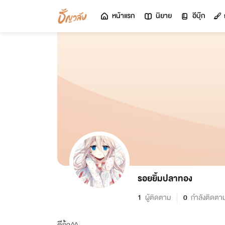
หน้าแรก
นิยาย
อีบุ๊ก
รอยยิ้มปลาทอง
1
ผู้ติดตาม
0
กำลังติดตา
ดีจ้า^^