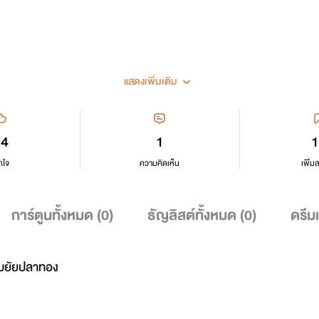
แสดงเพิ่มเติม
34
1
1
กใจ
ความคิดเห็น
เพิ่ม
การ์ตูนทั้งหมด (
0
)
ธัญลิสต์ทั้งหมด (
0
)
ดรีม
ับยัยปลาทอง