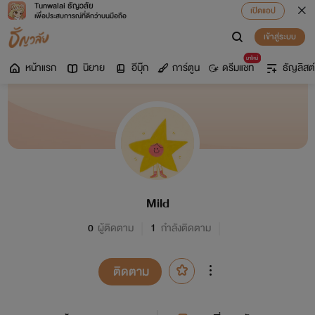
Tunwalai ธัญวลัย
เปิดแอป
เพื่อประสบการณ์ที่ดีกว่าบนมือถือ
เข้าสู่ระบบ
มาใหม่
หน้าแรก
นิยาย
อีบุ๊ก
การ์ตูน
ดรีมแชท
ธัญลิสต์
Mild
0
ผู้ติดตาม
1
กำลังติดตาม
ติดตาม