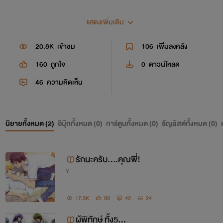
แสดงเพิ่มเติม
20.8K
เข้าชม
106
เพิ่มลงคลัง
160
ถูกใจ
0
ดาวน์โหลด
46
ความคิดเห็น
นิยายทั้งหมด (
2
)
อีบุ๊กทั้งหมด (
0
)
การ์ตูนทั้งหมด (
0
)
ธัญลิสต์ทั้งหมด (
0
)
รักนะครับ....คุณพี่!
Y
17.3K
80
42
24
ผู้พิทักษ์ ทั้ง5...