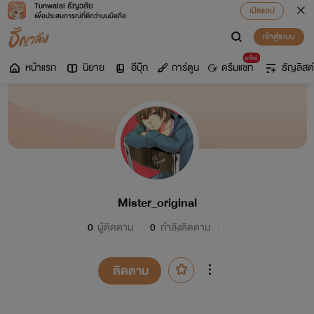
Tunwalai ธัญวลัย
เปิดแอป
เพื่อประสบการณ์ที่ดีกว่าบนมือถือ
เข้าสู่ระบบ
มาใหม่
หน้าแรก
นิยาย
อีบุ๊ก
การ์ตูน
ดรีมแชท
ธัญลิสต์
Mister_original
0
ผู้ติดตาม
0
กำลังติดตาม
ติดตาม