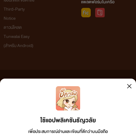
เงื่อนไขและข้อตกลง
แพลตฟอร์มในเครือ
Third-Party
Notice
ดาวน์โหลด
Tunwalai Easy
(สำหรับ Android)
ข้อความที่ท่านได้อ่านจากเว็บไซต์นี้เกิดจากการเขียนโดยสาธารณชนและเผยแพร่โดยอัตโนมัติ ผู้ดูแล
เว็บไซต์แห่งนี้ไม่ได้เห็นด้วยและไม่ขอรับผิดชอบต่อข้อความใดๆ ทั้งสิ้น ดังนั้นผู้อ่านทุกท่านโปรดใช้
วิจารณญาณในการกลั่นกรองด้วยตนเอง และหากท่านพบข้อความใดๆ ที่ขัดต่อกฎหมายและศีลธรรม
กรุณาแจ้งมาที่ tunwalai@ookbee.com เพื่อทีมงานจะได้ดำเนินการในทันที ทั้งนี้ ทางเว็บไซต์ขอสงวน
ลิขสิทธิ์ตามพระราชบัญญัติลิขสิทธิ์ (ฉบับเพิ่มเติม) พ.ศ.2558
ใช้แอปพลิเคชันธัญวลัย
เพื่อประสบการณ์อ่านและเขียนที่ดีกว่าบนมือถือ