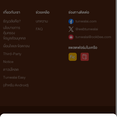
เกี่ยวกับเรา
ช่วยเหลือ
ช่องทางติดต่อ
ธัญวลัยคือ?
บทความ
tunwalai.com
นโยบายการ
FAQ
@webtunwalai
คุ้มครอง
tunwalai@ookbee.com
ข้อมูลส่วนบุคคล
เงื่อนไขและข้อตกลง
แพลตฟอร์มในเครือ
Third-Party
Notice
ดาวน์โหลด
Tunwalai Easy
(สำหรับ Android)