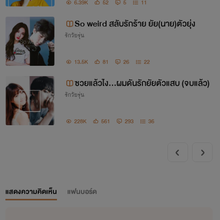
6.39K
52
5
11
So weird สลับรักร้าย ยัย(นาย)ตัวยุ่ง
รักวัยรุ่น
13.5K
81
26
22
ซวยแล้วไง...ผมดันรักยัยตัวแสบ (จบแล้ว)
รักวัยรุ่น
228K
561
293
36
แสดงความคิดเห็น
แฟนบอร์ด