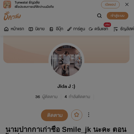
Tunwalai ธัญวลัย
เปิดแอป
เพื่อประสบการณ์ที่ดีกว่าบนมือถือ
เข้าสู่ระบบ
มาใหม่
หน้าแรก
นิยาย
อีบุ๊ก
การ์ตูน
ดรีมแชท
ธัญลิสต์
Jida J :)
36
ผู้ติดตาม
4
กำลังติดตาม
ติดตาม
นามปากกาเก่าชื่อ Smile_jk นะคะ ตอน