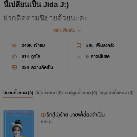
นี้เปลี่ยนเป็น Jida J:)
ฝากติดตามนิยายด้วยนะคะ
แสดงเพิ่มเติม
หวังว่าจะถูกใจกันบ้าง เนื่องจากไม่ได้แต่ง
นาน
248K
เข้าชม
295
เพิ่มลงคลัง
อาจมีผิดพลาดไป จะพยายามให้ดี
814
ถูกใจ
0
ดาวน์โหลด
และจะพยายามแต่งให้จบค่ะ
326
ความคิดเห็น
เป็นกำลังใจให้ด้วยนะคะ
นิยายทั้งหมด (
3
)
อีบุ๊กทั้งหมด (
0
)
การ์ตูนทั้งหมด (
0
)
ธัญลิสต์ทั้งหมด (
0
)
Jida J:)
รัก(ไม่)ร้าย นายพี่เลี้ยงจำเป็น
รักวัยรุ่น