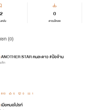
2
0
ลงคลัง
ดาวน์โหลด
แชท (
0
)
ANOTHER STAR คนละดาว #ป๋อจ้าน
นฟิก
810
5
0
1
เมียหมอไปรท์