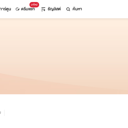
มาใหม่
การ์ตูน
ดรีมแชท
ธัญลิสต์
ค้นหา
ม