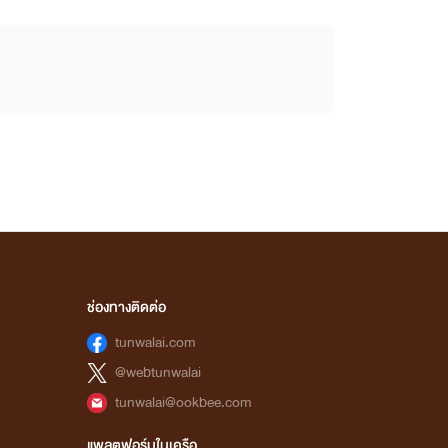
ช่องทางติดต่อ
tunwalai.com
@webtunwalai
tunwalai@ookbee.com
แพลตฟอร์มในเครือ