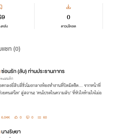
69
0
ลงคลัง
ดาวน์โหลด
มแชท (
0
)
ซ่อนรัก (ลับ) ท่านประธานภากร
กโรแมนติก
้อตกลงยี่สิบสี่ชั่วโมงกลางห้องทำงานที่ปิดมิดชิด... จากหน้าที่
ู้ช่วยคนสนิท’ สู่สถานะ ‘คนโปรดในความลับ’ ที่หัวใจห้ามใจไม่อ
6.04K
0
0
60
นางริษยา