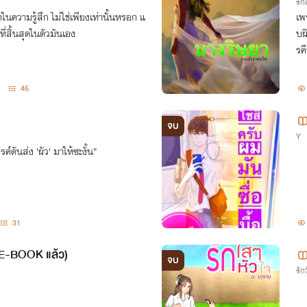
รั
ดในความรู้สึก ไม่ใช่เพียงเท่านั้นหรอก แ
เพ
ที่สิ้นสุดในตัวมันเอง
บผ
รคื
45
จบ
Y
ค์ดันส่ง 'ผัว' มาให้ซะงั้น"
31
ี E-BOOK แล้ว)
จบ
รักว