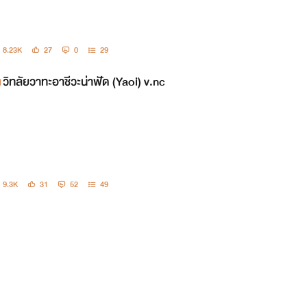
8.23K
27
0
29
วิทลัยวาทะอาชีวะน่าฟัด (Yaoi) v.nc
9.3K
31
52
49