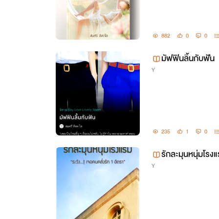
882
0
0
มัฟฟินลิ้นกับฟัน
Y
235
1
0
รักละมุนหนุ่มโรง
Y