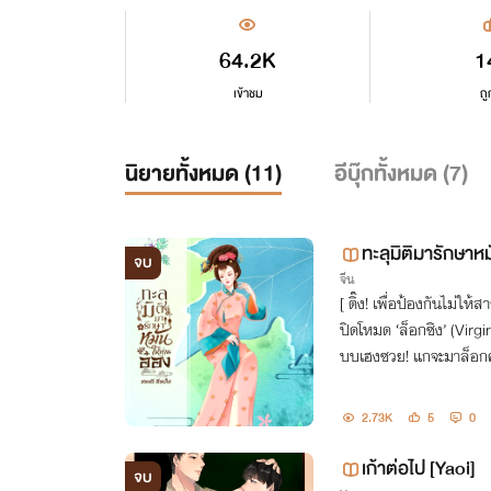
64.2K
1
เข้าชม
ถู
นิยายทั้งหมด (
11
)
อีบุ๊กทั้งหมด (
7
)
ทะลุมิติมารักษาหม
จบ
จีน
[ ติ๊ง! เพื่อป้องกันไม่ใ
ปิดโหมด ‘ล็อกซิง’ (Virgin Lock)
บบเฮงซวย! แกจะมาล็อกค
2.73K
5
0
เก้าต่อไป [Yaoi]
จบ