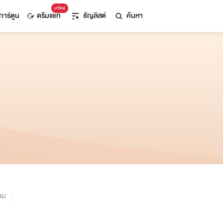
มาใหม่
การ์ตูน
ดรีมแชท
ธัญลิสต์
ค้นหา
าม