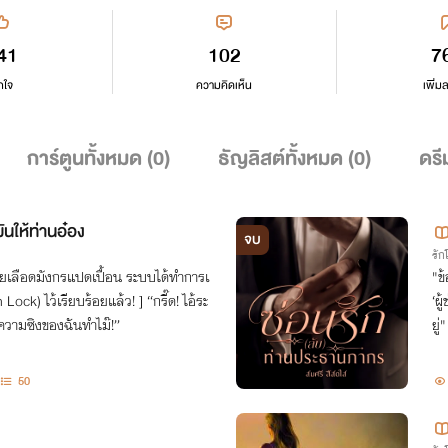
41
102
7
กใจ
ความคิดเห็น
เพิ่ม
การ์ตูนทั้งหมด (
0
)
ธัญลิสต์ทั้งหมด (
0
)
ดรี
ันให้ท่านอ๋อง
จบ
รั
ห้สายเลือดมังกรแปดเปื้อน ระบบได้ทำการเ
"ข
 ไว้เรียบร้อยแล้ว! ] “กรี๊ด! ไอ้ระ
‘ผ
วามซิงของฉันทำไม๊!”
ยู่"
50