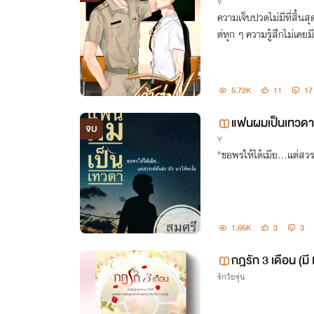
Y
ความเจ็บปวดไม่มีที่สิ้นสุ
ต่ทุก ๆ ความรู้สึกไม่เคยมี
5.72K
11
17
แฟนผมเป็นเทวดา
จบ
Y
"ขอพรให้ได้เมีย...แต่สวรร
1.66K
3
3
กฎรัก 3 เดือน (ม
รักวัยรุ่น