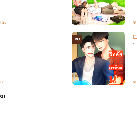
25
จบ
Y
0
แรม