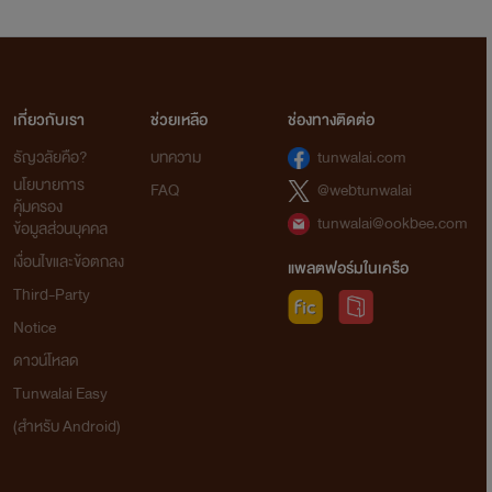
เกี่ยวกับเรา
ช่วยเหลือ
ช่องทางติดต่อ
ธัญวลัยคือ?
บทความ
tunwalai.com
นโยบายการ
FAQ
@webtunwalai
คุ้มครอง
tunwalai@ookbee.com
ข้อมูลส่วนบุคคล
เงื่อนไขและข้อตกลง
แพลตฟอร์มในเครือ
Third-Party
Notice
ดาวน์โหลด
Tunwalai Easy
(สำหรับ Android)