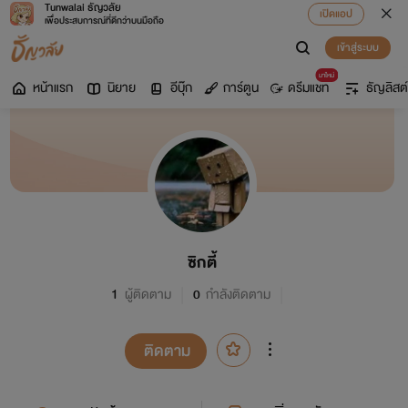
Tunwalai ธัญวลัย
เปิดแอป
เพื่อประสบการณ์ที่ดีกว่าบนมือถือ
เข้าสู่ระบบ
มาใหม่
หน้าแรก
นิยาย
อีบุ๊ก
การ์ตูน
ดรีมแชท
ธัญลิสต์
ซิกตี้
1
ผู้ติดตาม
0
กำลังติดตาม
ติดตาม