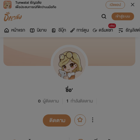
Tunwalai ธัญวลัย
เปิดแอป
เพื่อประสบการณ์ที่ดีกว่าบนมือถือ
เข้าสู่ระบบ
มาใหม่
หน้าแรก
นิยาย
อีบุ๊ก
การ์ตูน
ดรีมแชท
ธัญลิสต์
ชื่อ'
0
ผู้ติดตาม
1
กำลังติดตาม
ติดตาม