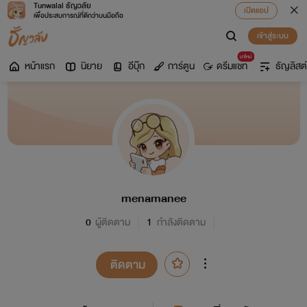
Tunwalai ธัญวลัย
เปิดแอป
เพื่อประสบการณ์ที่ดีกว่าบนมือถือ
เข้าสู่ระบบ
มาใหม่
หน้าแรก
นิยาย
อีบุ๊ก
การ์ตูน
ดรีมแชท
ธัญลิสต์
menamanee
0
ผู้ติดตาม
1
กำลังติดตาม
ติดตาม