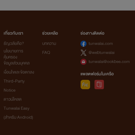
เกี่ยวกับเรา
ช่วยเหลือ
ช่องทางติดต่อ
ธัญวลัยคือ?
บทความ
tunwalai.com
นโยบายการ
FAQ
@webtunwalai
คุ้มครอง
tunwalai@ookbee.com
ข้อมูลส่วนบุคคล
เงื่อนไขและข้อตกลง
แพลตฟอร์มในเครือ
Third-Party
Notice
ดาวน์โหลด
Tunwalai Easy
(สำหรับ Android)