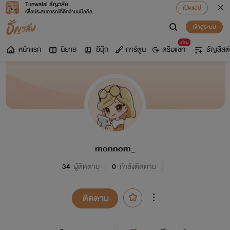
Tunwalai ธัญวลัย
เปิดแอป
เพื่อประสบการณ์ที่ดีกว่าบนมือถือ
เข้าสู่ระบบ
มาใหม่
หน้าแรก
นิยาย
อีบุ๊ก
การ์ตูน
ดรีมแชท
ธัญลิสต์
monnom_
34
ผู้ติดตาม
0
กำลังติดตาม
ติดตาม