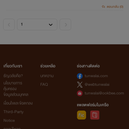
ตอบกลับ (0)
<
>
เกี่ยวกับเรา
ช่วยเหลือ
ช่องทางติดต่อ
ธัญวลัยคือ?
บทความ
tunwalai.com
นโยบายการ
FAQ
@webtunwalai
คุ้มครอง
tunwalai@ookbee.com
ข้อมูลส่วนบุคคล
เงื่อนไขและข้อตกลง
แพลตฟอร์มในเครือ
Third-Party
Notice