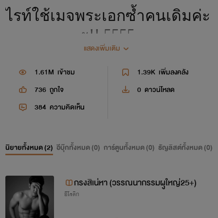
ไรท์ใช้เมจพระเอกซ้ำคนเดิมค่ะ
ะ!! 5555
แสดงเพิ่มเติม
เพราะอิมเมจของไรท์ก็ไม่พ้น
1.61M
เข้าชม
1.39K
เพิ่มลงคลัง
จาก คิมวอนชิก หรือ ราวี่ vixx
736
ถูกใจ
0
ดาวน์โหลด
ค่ะ
384
ความคิดเห็น
เพราะเขาหล่อมากและคือ
ผู้ชายในฝันเลยก็ว่าได้ 555555
นิยายทั้งหมด (
2
)
อีบุ๊กทั้งหมด (
0
)
การ์ตูนทั้งหมด (
0
)
ธัญลิสต์ทั้งหมด (
0
)
ไปดูรูปเขากันเลยยย
กรงสิเน่หา (วรรณนากรรมผุูใหญ่25+)
อีโรติก