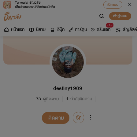
Tunwalai ธัญวลัย
เปิดแอป
เพื่อประสบการณ์ที่ดีกว่าบนมือถือ
เข้าสู่ระบบ
มาใหม่
หน้าแรก
นิยาย
อีบุ๊ก
การ์ตูน
ดรีมแชท
ธัญลิสต์
destiny1989
73
ผู้ติดตาม
1
กำลังติดตาม
ติดตาม