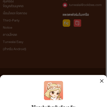
คุ้มครอง
tunwalai@ookbee.com
ข้อมูลส่วนบุคคล
เงื่อนไขและข้อตกลง
แพลตฟอร์มในเครือ
Third-Party
Notice
ดาวน์โหลด
Tunwalai Easy
(สำหรับ Android)
ข้อความที่ท่านได้อ่านจากเว็บไซต์นี้เกิดจากการเขียนโดยสาธารณชนและเผยแพร่โดยอัตโนมัติ ผู้ดูแล
เว็บไซต์แห่งนี้ไม่ได้เห็นด้วยและไม่ขอรับผิดชอบต่อข้อความใดๆ ทั้งสิ้น ดังนั้นผู้อ่านทุกท่านโปรดใช้
วิจารณญาณในการกลั่นกรองด้วยตนเอง และหากท่านพบข้อความใดๆ ที่ขัดต่อกฎหมายและศีลธรรม
กรุณาแจ้งมาที่ tunwalai@ookbee.com เพื่อทีมงานจะได้ดำเนินการในทันที ทั้งนี้ ทางเว็บไซต์ขอสงวน
ลิขสิทธิ์ตามพระราชบัญญัติลิขสิทธิ์ (ฉบับเพิ่มเติม) พ.ศ.2558