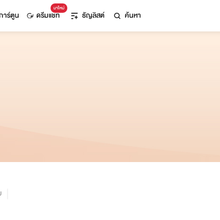
มาใหม่
การ์ตูน
ดรีมแชท
ธัญลิสต์
ค้นหา
ม