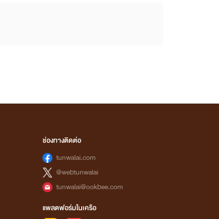
ช่องทางติดต่อ
tunwalai.com
@webtunwalai
tunwalai@ookbee.com
แพลตฟอร์มในเครือ