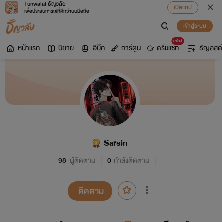
Tunwalai ธัญวลัย
เปิดแอป
เพื่อประสบการณ์ที่ดีกว่าบนมือถือ
เข้าสู่ระบบ
มาใหม่
หน้าแรก
นิยาย
อีบุ๊ก
การ์ตูน
ดรีมแชท
ธัญลิสต์
Sarsin
98
ผู้ติดตาม
0
กำลังติดตาม
ติดตาม