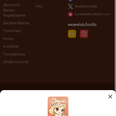
นโยบายการ
FAQ
@webtunwalai
คุ้มครอง
tunwalai@ookbee.com
ข้อมูลส่วนบุคคล
เงื่อนไขและข้อตกลง
แพลตฟอร์มในเครือ
Third-Party
Notice
ดาวน์โหลด
Tunwalai Easy
(สำหรับ Android)
ข้อความที่ท่านได้อ่านจากเว็บไซต์นี้เกิดจากการเขียนโดยสาธารณชนและเผยแพร่โดยอัตโนมัติ ผู้ดูแล
เว็บไซต์แห่งนี้ไม่ได้เห็นด้วยและไม่ขอรับผิดชอบต่อข้อความใดๆ ทั้งสิ้น ดังนั้นผู้อ่านทุกท่านโปรดใช้
วิจารณญาณในการกลั่นกรองด้วยตนเอง และหากท่านพบข้อความใดๆ ที่ขัดต่อกฎหมายและศีลธรรม
กรุณาแจ้งมาที่ tunwalai@ookbee.com เพื่อทีมงานจะได้ดำเนินการในทันที ทั้งนี้ ทางเว็บไซต์ขอสงวน
ลิขสิทธิ์ตามพระราชบัญญัติลิขสิทธิ์ (ฉบับเพิ่มเติม) พ.ศ.2558