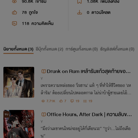
90.8K
เข้าชม
1.08K
เพิ่มลงคลัง
78
ถูกใจ
0
ดาวน์โหลด
118
ความคิดเห็น
นิยายทั้งหมด (
3
)
อีบุ๊กทั้งหมด (
2
)
การ์ตูนทั้งหมด (
0
)
ธัญลิสต์ทั้งหมด (
0
)
Drunk on Rum เหล้ารัมแก้วสุดท้ายของโ
Y
รฮาน
เพราะความหล่อของ 'โรฮาน' แท้ ๆ ที่ทำให้ชีวิตของ 'เห
ล้ารัม' ต้องเปลี่ยนไปตลอดกาล ไม่น่าบ้าผู้ชายเลยไอ้รัมเ
อ๊ย!
7.71K
7
19
19
Office Hours, After Dark | ความลับขอ
จบ
Y
งเลขาหน้าสวย
“มึงว่าเลขาคนใหม่จะอยู่ได้กี่เดือนวะ” “กูว่า…ไม่ถึงเดือ
น”