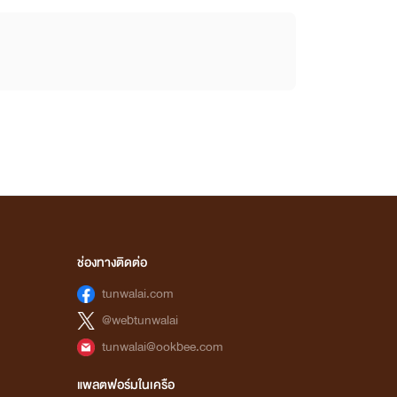
ช่องทางติดต่อ
tunwalai.com
@webtunwalai
tunwalai@ookbee.com
แพลตฟอร์มในเครือ