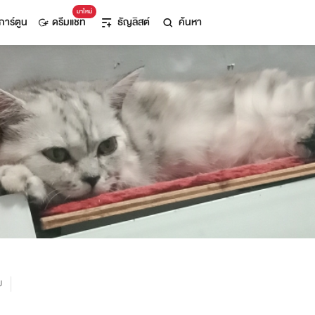
มาใหม่
การ์ตูน
ดรีมแชท
ธัญลิสต์
ค้นหา
ม